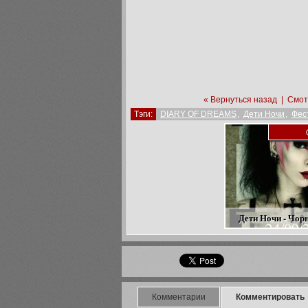
« Вернуться назад
|
Смот
Тэги:
DIARY OF DREAMS
,
Дети Ночи
,
Фес
Дети Ночи - Чор
Комментарии
Комментировать