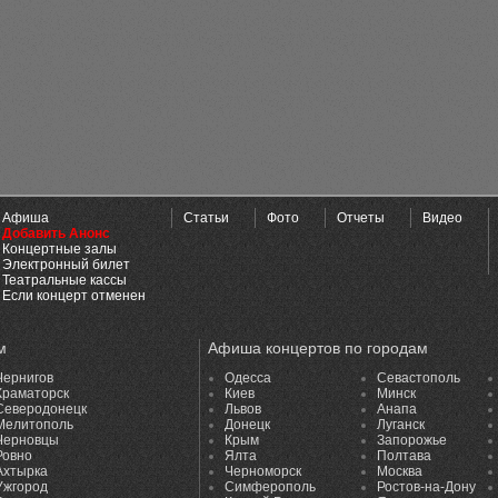
Афиша
Статьи
Фото
Отчеты
Видео
Добавить Анонс
Концертные залы
Электронный билет
Театральные кассы
Если концерт отменен
м
Афиша концертов по городам
Чернигов
Одесса
Севастополь
Краматорск
Киев
Минск
Северодонецк
Львов
Анапа
Мелитополь
Донецк
Луганск
Черновцы
Крым
Запорожье
Ровно
Ялта
Полтава
Ахтырка
Черноморск
Москва
Ужгород
Симферополь
Ростов-на-Дону