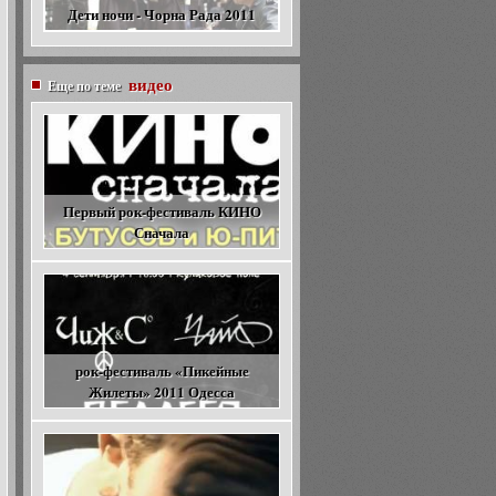
Дети ночи - Чорна Рада 2011
видео
Еще по теме
Первый рок-фестиваль КИНО
Сначала
рок-фестиваль «Пикейные
Жилеты» 2011 Одесса