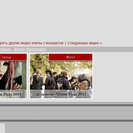
реть другие видео клипы с концертов
|
Следующее видео »
тиваль
,
Видео (Видеоклип)
Статьи
Фото
на Рада 2011
Дети ночи - Чорна Рада 2011