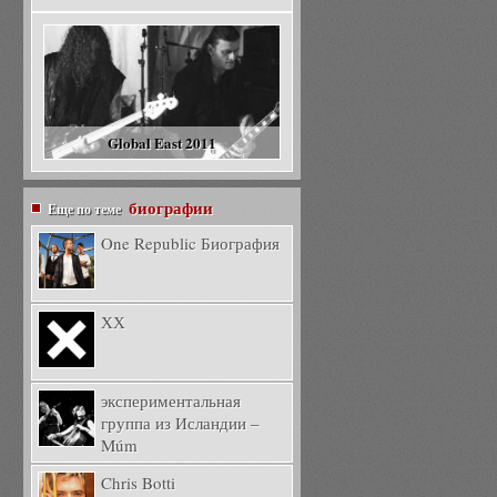
Global East 2011
биографии
Еще по теме
One Republic Биография
ХХ
экспериментальная
группа из Исландии –
Múm
Chris Botti