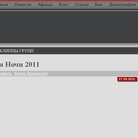
вная
Новости
Афиша
Блог
Статьи
Био
Дискографии
 КЛИППЫ ГРУПП
и Ночи 2011
тиваль
,
Видео (Видеоклип)
27.09.2011