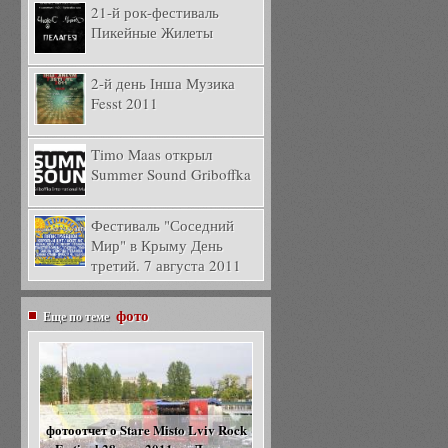
21-й рок-фестиваль
Пикейные Жилеты
2-й день Інша Музика
Fesst 2011
Timo Maas открыл
Summer Sound Griboffka
Фестиваль "Соседний
Мир" в Крыму День
третий. 7 августа 2011
фото
Еще по теме
фотоотчет о Stare Misto Lviv Rock