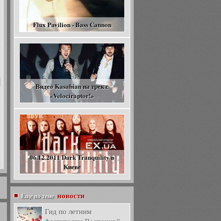
Flux Pavilion - Bass Cannon
Видео Kasabian на трек с
«Velociraptor!»
06.12.2011 Dark Tranquility в
Киеве
новости
Еще по теме
Гид по летним