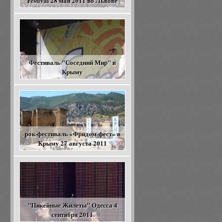
Festival 28 мая 2011 во Львове
Фестиваль "Соседний Мир" в
Крыму
рок-фестиваль «Фридом-фест» в
Крыму 27 августа 2011
"Пикейные Жилеты" Одесса 4
сентября 2011