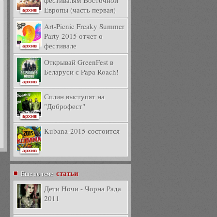
фестивалям Восточной
Европы (часть первая)
архив
Art-Picnic Freaky Summer
Party 2015 отчет о
фестивале
архив
Открывай GreenFest в
Беларуси с Papa Roach!
архив
Сплин выступят на
"Доброфест"
архив
Kubana-2015 состоится
архив
статьи
Еще по теме
Дети Ночи - Чорна Рада
2011