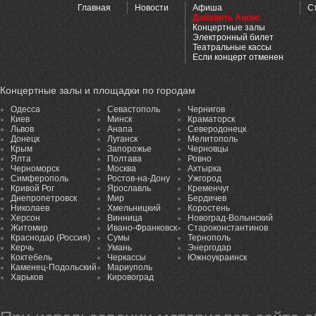
Главная
Новости
Афиша
С
Добавить Анонс
Концертные залы
Электронный билет
Театральные кассы
Если концерт отменен
Концертные залы и площадки по городам
Одесса
Севастополь
Чернигов
Киев
Минск
Краматорск
Львов
Анапа
Северодонецк
Донецк
Луганск
Мелитополь
Крым
Запорожье
Черновцы
Ялта
Полтава
Ровно
Черноморск
Москва
Ахтырка
Симферополь
Ростов-на-Дону
Ужгород
Кривой Рог
Ярославль
Кременчуг
Днепропетровск
Мир
Бердичев
Николаев
Хмельницкий
Коростень
Херсон
Винница
Новоград-Волынский
Житомир
Ивано-Франковск
Староконстантинов
Краснодар (Россия)
Сумы
Тернополь
Керчь
Умань
Энергодар
Коктебель
Черкассы
Южноукраинск
Каменец-Подольский
Мариуполь
Харьков
Кировоград