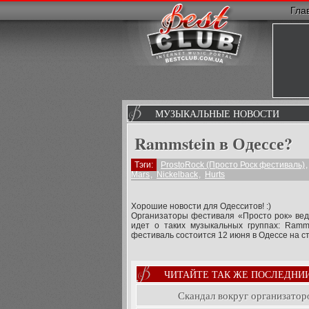
Гла
МУЗЫКАЛЬНЫЕ НОВОСТИ
Rammstein в Одессе?
Тэги:
ProstoRock (Просто Роск фестиваль)
Mars
,
Nickelback
,
Hurts
Хорошие новости для Одесситов! :)
Организаторы фестиваля «Просто рок» веду
идет о таких музыкальных группах: Rammst
фестиваль состоится 12 июня в Одессе на 
ЧИТАЙТЕ ТАК ЖЕ ПОСЛЕДНИ
Скандал вокруг организатор