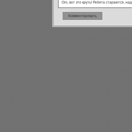
Ого, вот это круть! Ребята стараются, на
Комментировать