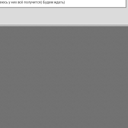
деюсь у них всё получится) Будем ждать)