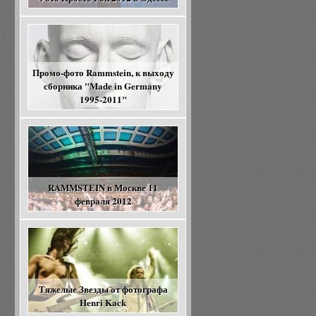
Промо-фото Rammstein, к выходу
сборника "Made in Germany
1995-2011"
RAMMSTEIN в Москве 11
февраля 2012
Тяжелые Звезды от фотографа
Henri Kack