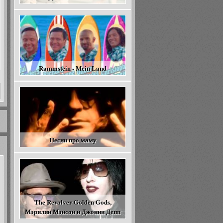
Rammstein - Mein Land
Песни про маму
The Revolver Golden Gods,
Мэрилин Мэнсон и Джонни Депп