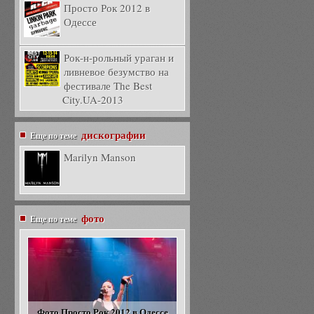
Просто Рок 2012 в
Одессе
Рок-н-рольный ураган и
ливневое безумство на
фестивале The Best
City.UA-2013
дискографии
Еще по теме
Marilyn Manson
фото
Еще по теме
Фото Просто Рок 2012 в Одессе