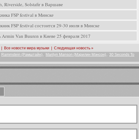
, Riverside, Solstafir в Варшаве
ика FSP festival в Минске
ник FSP festival состоится 29-30 июля в Минске
rmin Van Buuren в Киеве 25 февраля 2017
|
Все новости мира музыки
|
Следующая новость »
,
Rammstein (Рамштайн)
,
Marilyn Manson (Мэрилин Мэнсон)
,
30 Seconds To