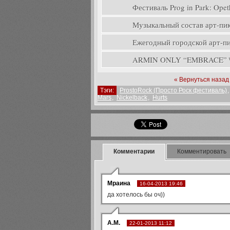
Фестиваль Prog in Park: Opeth
Музыкальный состав арт-пикн
Ежегодный городской арт-пик
ARMIN ONLY “EMBRACE” \ A
« Вернуться назад
Тэги:
ProstoRock (Просто Роск фестиваль)
Mars
,
Nickelback
,
Hurts
Комментарии
Комментировать
Мраина
16-04-2013 19:46
да хотелось бы оч))
А.М.
22-01-2013 11:12