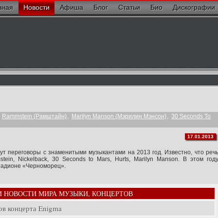
вная
Новости
Афиша
Блог
Статьи
Био
Дискографии
,
Rammstein (Рамштайн)
,
Marilyn Manson (Мэрилин Мэнсон)
,
30 Seconds To
17.01.2013
т переговоры с знаменитыми музыкантами на 2013 год. Известно, что реч
ein, Nickelback, 30 Seconds to Mars, Hurts, Marilyn Manson. В этом год
стадионе «Черноморец».
И НОВОСТИ МИРА МУЗЫКИ, КОНЦЕРТОВ
ов концерта Enigma