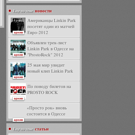
новости
Еще по теме
Американцы Linkin Park
посетят один из матчей
Евро-2012
архив
Объявлен трек-лист
Linkin Park в Одессе на
"ProstoRock" 2012
архив
25 мая мир увидит
новый клип Linkin Park
архив
По поводу билетов на
PROSTO ROCK
архив
«Просто рок» вновь
состоится в Одессе
архив
статьи
Еще по теме