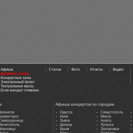
Афиша
Статьи
Фото
Отчеты
Видео
Добавить Анонс
Концертные залы
Электронный билет
Театральные кассы
Если концерт отменен
м
Афиша концертов по городам
Чернигов
Одесса
Севастополь
Краматорск
Киев
Минск
Северодонецк
Львов
Анапа
Мелитополь
Донецк
Луганск
Черновцы
Крым
Запорожье