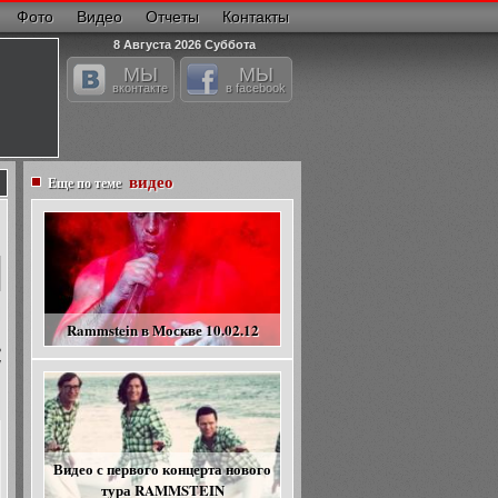
Фото
Видео
Отчеты
Контакты
8 Августа 2026 Суббота
МЫ
МЫ
вконтакте
в facebook
видео
Еще по теме
Rammstein в Москве 10.02.12
ь
у
Видео с первого концерта нового
тура RAMMSTEIN