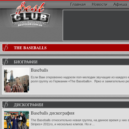
Главная
Новости
Афиша
THE BASEBALLS
БИОГРАФИИ
Baseballs
Если Вам откровенно надоели поп-мелодии звучащие из каждого м
ролл группу из Германии «The Baseballs». Ярко и зажигательно ре
ДИСКОГРАФИИ
Baseballs дискография
The Baseballs относительно новая группа, на данное время у них 
Stripes» 2011го, и несколько клипов. Но и ...