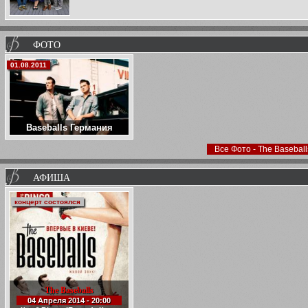
ФОТО
01.08.2011
Baseballs Германия
Все Фото - The Baseball
АФИША
концерт состоялся
The Baseballs
04 Апреля 2014 - 20:00