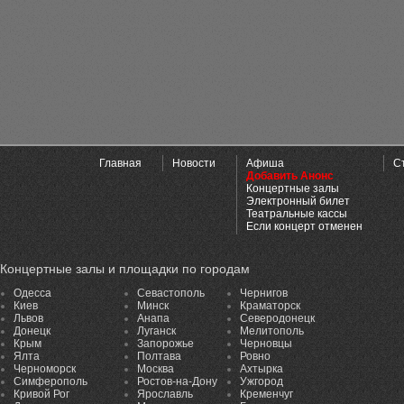
Главная
Новости
Афиша
С
Добавить Анонс
Концертные залы
Электронный билет
Театральные кассы
Если концерт отменен
Концертные залы и площадки по городам
Одесса
Севастополь
Чернигов
Киев
Минск
Краматорск
Львов
Анапа
Северодонецк
Донецк
Луганск
Мелитополь
Крым
Запорожье
Черновцы
Ялта
Полтава
Ровно
Черноморск
Москва
Ахтырка
Симферополь
Ростов-на-Дону
Ужгород
Кривой Рог
Ярославль
Кременчуг