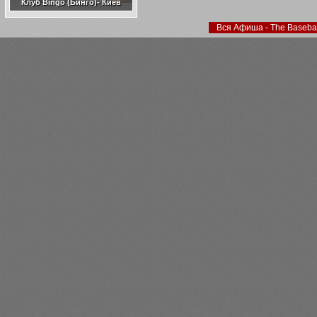
Клуб Bingo (Бинго)- Киев
Вся Афиша - The Basebal