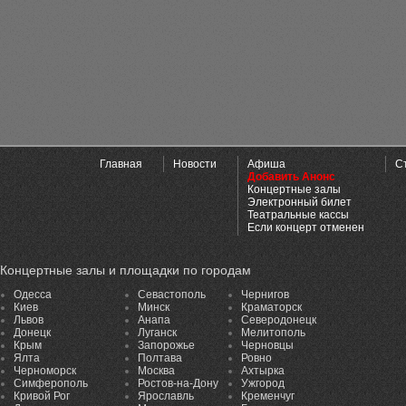
Главная
Новости
Афиша
С
Добавить Анонс
Концертные залы
Электронный билет
Театральные кассы
Если концерт отменен
Концертные залы и площадки по городам
Одесса
Севастополь
Чернигов
Киев
Минск
Краматорск
Львов
Анапа
Северодонецк
Донецк
Луганск
Мелитополь
Крым
Запорожье
Черновцы
Ялта
Полтава
Ровно
Черноморск
Москва
Ахтырка
Симферополь
Ростов-на-Дону
Ужгород
Кривой Рог
Ярославль
Кременчуг