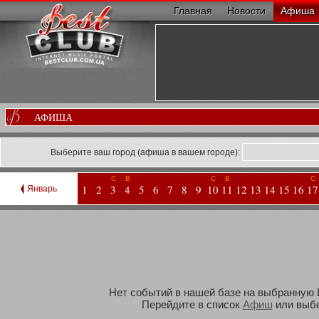
Главная
Новости
Афиша
АФИША
Выберите ваш город (афиша в вашем городе):
С
В
С
В
С
1
2
3
4
5
6
7
8
9
10
11
12
13
14
15
16
17
Январь
Нет событий в нашей базе на выбранную В
Перейдите в список
Афиш
или выбе