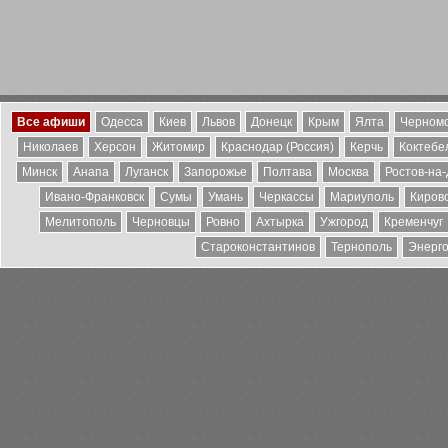
Все афиши
Одесса
Киев
Львов
Донецк
Крым
Ялта
Черномо
Николаев
Херсон
Житомир
Краснодар (Россия)
Керчь
Коктебе
Минск
Анапа
Луганск
Запорожье
Полтава
Москва
Ростов-на
Ивано-Франковск
Сумы
Умань
Черкассы
Мариуполь
Киров
Мелитополь
Черновцы
Ровно
Ахтырка
Ужгород
Кременчуг
Староконстантинов
Тернополь
Энерг