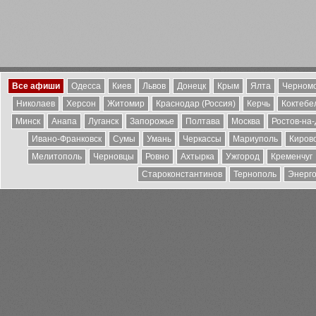
Все афиши
Одесса
Киев
Львов
Донецк
Крым
Ялта
Черномо
Николаев
Херсон
Житомир
Краснодар (Россия)
Керчь
Коктебе
Минск
Анапа
Луганск
Запорожье
Полтава
Москва
Ростов-на
Ивано-Франковск
Сумы
Умань
Черкассы
Мариуполь
Киров
Мелитополь
Черновцы
Ровно
Ахтырка
Ужгород
Кременчуг
Староконстантинов
Тернополь
Энерг