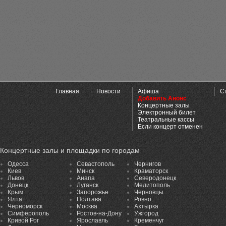
Главная
Новости
Афиша
С
Добавить Анонс
Концертные залы
Электронный билет
Театральные кассы
Если концерт отменен
Концертные залы и площадки по городам
Одесса
Севастополь
Чернигов
Киев
Минск
Краматорск
Львов
Анапа
Северодонецк
Донецк
Луганск
Мелитополь
Крым
Запорожье
Черновцы
Ялта
Полтава
Ровно
Черноморск
Москва
Ахтырка
Симферополь
Ростов-на-Дону
Ужгород
Кривой Рог
Ярославль
Кременчуг