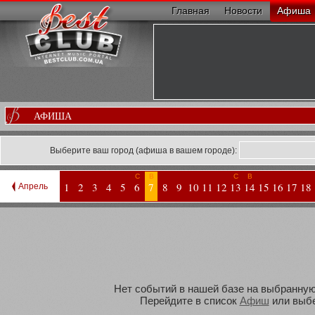
Главная
Новости
Афиша
АФИША
Выберите ваш город (афиша в вашем городе):
С
В
С
В
1
2
3
4
5
6
7
8
9
10
11
12
13
14
15
16
17
18
Апрель
Нет событий в нашей базе на выбранную 
Перейдите в список
Афиш
или выбе