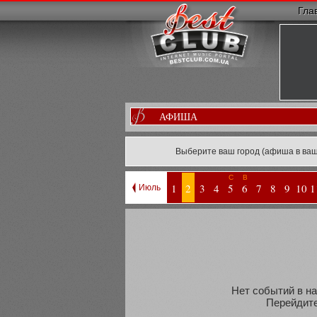
Гла
АФИША
Выберите ваш город (афиша в ваш
С
В
1
2
3
4
5
6
7
8
9
10
1
Июль
Нет событий в на
Перейдите