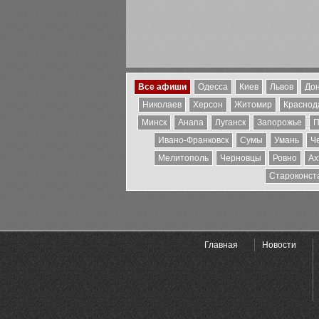
Все афиши
Одесса
Киев
Львов
Дон
Николаев
Херсон
Житомир
Краснода
Минск
Анапа
Луганск
Запорожье
П
Ивано-Франковск
Сумы
Умань
Ч
Мелитополь
Черновцы
Ровно
Ах
Староконст
Главная
Новости