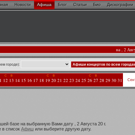
вная
Новости
Афиша
Блог
Статьи
Био
Дискографии
на , 2 Авг
ем городе):
Афиши концертов по всем города
С
В
С
В
С
В
1
12
13
14
15
16
17
18
19
20
21
22
23
24
25
26
27
28
29
30
31
Сен
шей базе на выбранную Вами дату , 2 Августа 20 г.
 в список
Афиш
или выберите другую дату.