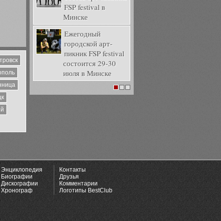
FSP festival в
Минске
Ежегодный
городской арт-
пикник FSP festival
тровск
состоится 29-30
июля в Минске
ополь
нница
1
2
3
цк
ий
Энциклопедия
Контакты
Биографии
Друзья
Дискографии
Комментарии
Хронограф
Логотипы BestClub