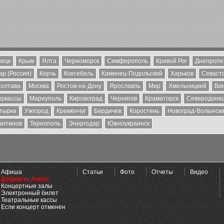
ецк
Крым
Ялта
Черноморск
Симферополь
Кривой Рог
Днепропе
р (Россия)
Керчь
Коктебель
Каменец-Подольский
Харьков
Севаст
олтава
Москва
Ростов-на-Дону
Ярославль
Мир
Хмельницкий
Ви
еркассы
Мариуполь
Кировоград
Чернигов
Краматорск
Северодоне
тырка
Ужгород
Кременчуг
Бердичев
Коростень
Новоград-Волынск
антинов
Тернополь
Энергодар
Южноукраинск
Афиша
Статьи
Фото
Отчеты
Видео
Добавить Анонс
Концертные залы
Электронный билет
Театральные кассы
Если концерт отменен