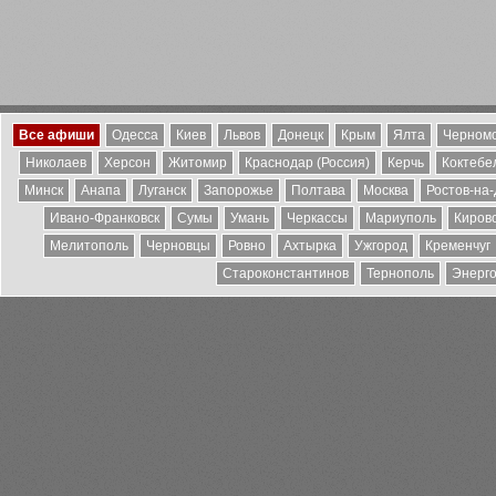
Все афиши
Одесса
Киев
Львов
Донецк
Крым
Ялта
Черномо
Николаев
Херсон
Житомир
Краснодар (Россия)
Керчь
Коктебе
Минск
Анапа
Луганск
Запорожье
Полтава
Москва
Ростов-на
Ивано-Франковск
Сумы
Умань
Черкассы
Мариуполь
Киров
Мелитополь
Черновцы
Ровно
Ахтырка
Ужгород
Кременчуг
Староконстантинов
Тернополь
Энерг