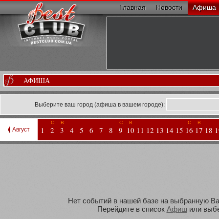
Главная
Новости
Афиша
АФИША
Выберите ваш город (афиша в вашем городе):
С
В
С
В
С
В
1
2
3
4
5
6
7
8
9
10
11
12
13
14
15
16
17
18
1
Август
Нет событий в нашей базе на выбранную Вам
Перейдите в список
Афиш
или выбе