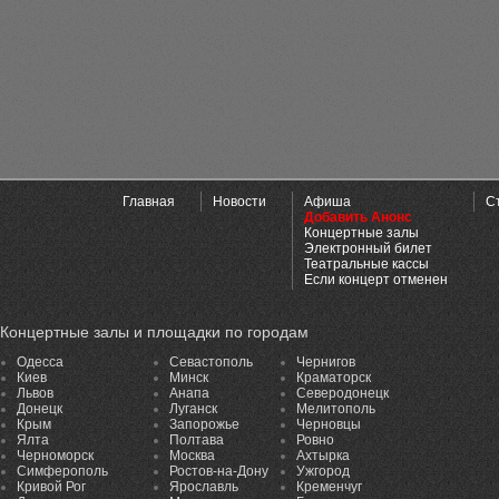
Главная
Новости
Афиша
С
Добавить Анонс
Концертные залы
Электронный билет
Театральные кассы
Если концерт отменен
Концертные залы и площадки по городам
Одесса
Севастополь
Чернигов
Киев
Минск
Краматорск
Львов
Анапа
Северодонецк
Донецк
Луганск
Мелитополь
Крым
Запорожье
Черновцы
Ялта
Полтава
Ровно
Черноморск
Москва
Ахтырка
Симферополь
Ростов-на-Дону
Ужгород
Кривой Рог
Ярославль
Кременчуг