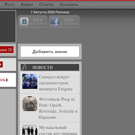
Фото
Видео
Отчеты
Контакты
7 Августа 2026 Пятница
МЫ
МЫ
вконтакте
в facebook
Июня 20
Добавить анонс
м
НОВОСТИ
Скандал вокруг
юль
организаторов
концерта Enigma
Фестиваль Prog in
Park: Opeth,
Riverside, Solstafir в
Варшаве
Музыкальный
состав арт-пикника