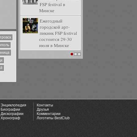
FSP festival в
Минске
Ежегодный
городской арт-
пикник FSP festival
тровск
состоится 29-30
июля в Минске
ополь
нница
1
2
3
цк
ий
Энциклопедия
Контакты
Биографии
Друзья
Дискографии
Комментарии
Хронограф
Логотипы BestClub