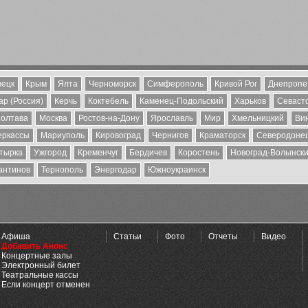
ецк
Крым
Ялта
Черноморск
Симферополь
Кривой Рог
Днепропе
р (Россия)
Керчь
Коктебель
Каменец-Подольский
Харьков
Севаст
олтава
Москва
Ростов-на-Дону
Ярославль
Мир
Хмельницкий
Ви
еркассы
Мариуполь
Кировоград
Чернигов
Краматорск
Северодоне
тырка
Ужгород
Кременчуг
Бердичев
Коростень
Новоград-Волынск
антинов
Тернополь
Энергодар
Южноукраинск
Афиша
Статьи
Фото
Отчеты
Видео
Добавить Анонс
Концертные залы
Электронный билет
Театральные кассы
Если концерт отменен