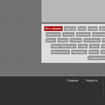
Все афиши
Одесса
Киев
Львов
Дон
Николаев
Херсон
Житомир
Краснода
Минск
Анапа
Луганск
Запорожье
П
Ивано-Франковск
Сумы
Умань
Ч
Мелитополь
Черновцы
Ровно
Ах
Староконст
Главная
Новости