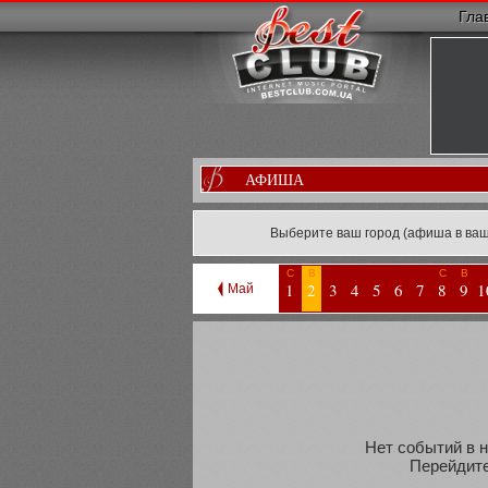
Гла
АФИША
Выберите ваш город (афиша в ваш
С
В
С
В
1
2
3
4
5
6
7
8
9
1
Май
Нет событий в н
Перейдите