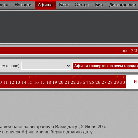
вная
Новости
Афиша
Блог
Статьи
Био
Дискографии
на , 2 
ем городе):
Афиши концертов по всем города
С
В
С
В
С
В
0
11
12
13
14
15
16
17
18
19
20
21
22
23
24
25
26
27
28
29
30
И
ашей базе на выбранную Вами дату , 2 Июня 20 г.
 в список
Афиш
или выберите другую дату.