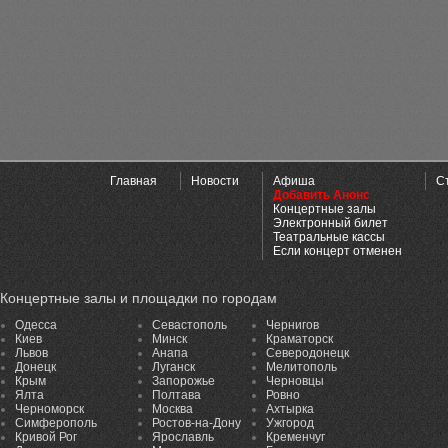
Главная
Новости
Афиша
С
Добавить Анонс
Концертные залы
Электронный билет
Театральные кассы
Если концерт отменен
Концертные залы и площадки по городам
Одесса
Севастополь
Чернигов
Киев
Минск
Краматорск
Львов
Анапа
Северодонецк
Донецк
Луганск
Мелитополь
Крым
Запорожье
Черновцы
Ялта
Полтава
Ровно
Черноморск
Москва
Ахтырка
Симферополь
Ростов-на-Дону
Ужгород
Кривой Рог
Ярославль
Кременчуг