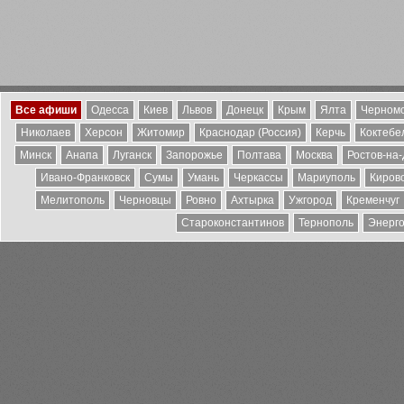
Все афиши
Одесса
Киев
Львов
Донецк
Крым
Ялта
Черномо
Николаев
Херсон
Житомир
Краснодар (Россия)
Керчь
Коктебе
Минск
Анапа
Луганск
Запорожье
Полтава
Москва
Ростов-на
Ивано-Франковск
Сумы
Умань
Черкассы
Мариуполь
Киров
Мелитополь
Черновцы
Ровно
Ахтырка
Ужгород
Кременчуг
Староконстантинов
Тернополь
Энерг