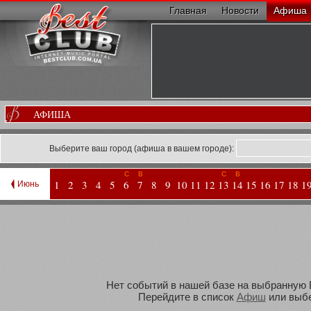
Главная
Новости
Афиша
АФИША
Выберите ваш город (афиша в вашем городе):
С
В
С
В
1
2
3
4
5
6
7
8
9
10
11
12
13
14
15
16
17
18
1
Июнь
Нет событий в нашей базе на выбранную В
Перейдите в список
Афиш
или выбе