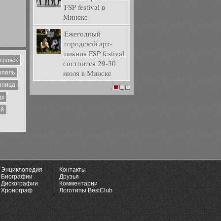
FSP festival в
Минске
Ежегодный
городской арт-
пикник FSP festival
тровск
состоится 29-30
июля в Минске
ополь
нница
1
2
3
цк
ий
Энциклопедия
Контакты
Биографии
Друзья
Дискографии
Комментарии
Хронограф
Логотипы BestClub