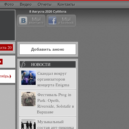
Фото
Видео
Отчеты
Контакты
8 Августа 2026 Суббота
МЫ
МЫ
вконтакте
в facebook
уста 20
Добавить анонс
м
НОВОСТИ
Скандал вокруг
тябрь
организаторов
концерта Enigma
Фестиваль Prog in
Park: Opeth,
Riverside, Solstafir в
Варшаве
Музыкальный
состав арт-пикника