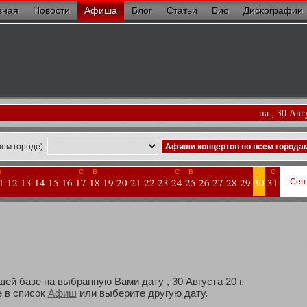
вная
Новости
Афиша
Блог
Статьи
Био
Дискографии
на , 30 Авг
ем городе):
Афиши концертов по всем города
В
С
В
С
В
С
1
12
13
14
15
16
17
18
19
20
21
22
23
24
25
26
27
28
29
30
31
Сен
ей базе на выбранную Вами дату , 30 Августа 20 г.
 в список
Афиш
или выберите другую дату.