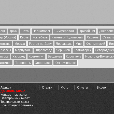
ецк
Крым
Ялта
Черноморск
Симферополь
Кривой Рог
Днепропе
р (Россия)
Керчь
Коктебель
Каменец-Подольский
Харьков
Севаст
олтава
Москва
Ростов-на-Дону
Ярославль
Мир
Хмельницкий
Ви
еркассы
Мариуполь
Кировоград
Чернигов
Краматорск
Северодоне
тырка
Ужгород
Кременчуг
Бердичев
Коростень
Новоград-Волынск
антинов
Тернополь
Энергодар
Южноукраинск
Афиша
Статьи
Фото
Отчеты
Видео
Добавить Анонс
Концертные залы
Электронный билет
Театральные кассы
Если концерт отменен