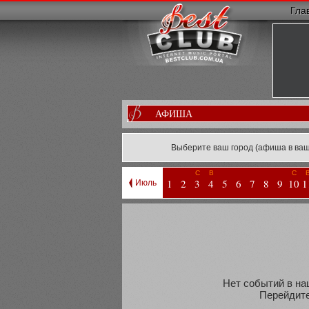
Гла
АФИША
Выберите ваш город (афиша в ваш
С
В
С
1
2
3
4
5
6
7
8
9
10
1
Июль
Нет событий в наш
Перейдите