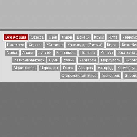
Все афиши
Одесса
Киев
Львов
Донецк
Крым
Ялта
Черномо
Николаев
Херсон
Житомир
Краснодар (Россия)
Керчь
Коктебе
Минск
Анапа
Луганск
Запорожье
Полтава
Москва
Ростов-на
Ивано-Франковск
Сумы
Умань
Черкассы
Мариуполь
Киров
Мелитополь
Черновцы
Ровно
Ахтырка
Ужгород
Кременчуг
Староконстантинов
Тернополь
Энерг