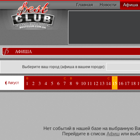
Главная
Новости
Афиша
АФИША
Выберите ваш город (афиша в вашем городе):
В
С
В
С
В
1
2
3
4
5
6
7
8
9
10
11
12
13
14
15
16
17
18
1
Август
Нет событий в нашей базе на выбранную Вам
Перейдите в список
Афиш
или выбе