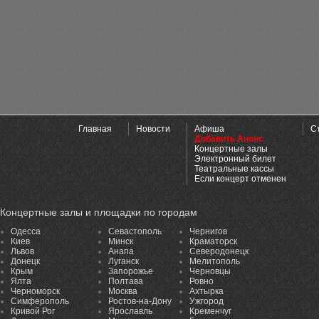
Главная
Новости
Афиша
С
Добавить Анонс
Концертные залы
Электронный билет
Театральные кассы
Если концерт отменен
Концертные залы и площадки по городам
Одесса
Севастополь
Чернигов
Киев
Минск
Краматорск
Львов
Анапа
Северодонецк
Донецк
Луганск
Мелитополь
Крым
Запорожье
Черновцы
Ялта
Полтава
Ровно
Черноморск
Москва
Ахтырка
Симферополь
Ростов-на-Дону
Ужгород
Кривой Рог
Ярославль
Кременчуг