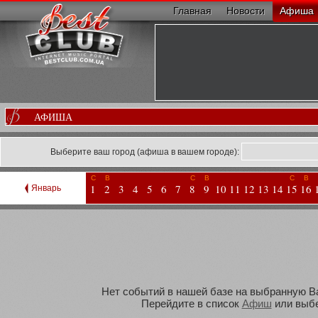
Главная
Новости
Афиша
АФИША
Выберите ваш город (афиша в вашем городе):
С
В
С
В
С
В
1
2
3
4
5
6
7
8
9
10
11
12
13
14
15
16
Январь
Нет событий в нашей базе на выбранную Вам
Перейдите в список
Афиш
или выбе