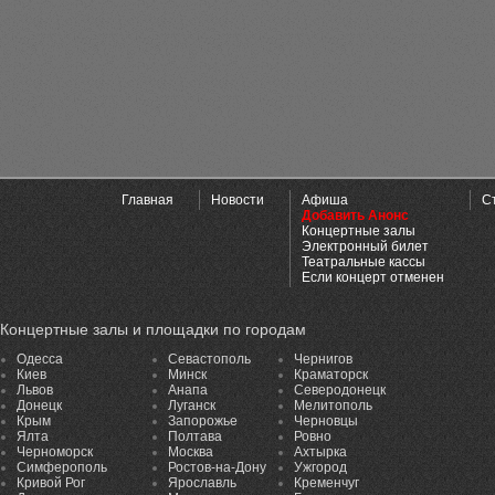
Главная
Новости
Афиша
С
Добавить Анонс
Концертные залы
Электронный билет
Театральные кассы
Если концерт отменен
Концертные залы и площадки по городам
Одесса
Севастополь
Чернигов
Киев
Минск
Краматорск
Львов
Анапа
Северодонецк
Донецк
Луганск
Мелитополь
Крым
Запорожье
Черновцы
Ялта
Полтава
Ровно
Черноморск
Москва
Ахтырка
Симферополь
Ростов-на-Дону
Ужгород
Кривой Рог
Ярославль
Кременчуг