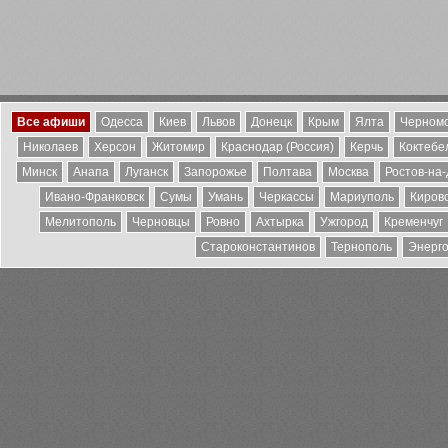
Все афиши
Одесса
Киев
Львов
Донецк
Крым
Ялта
Черномо
Николаев
Херсон
Житомир
Краснодар (Россия)
Керчь
Коктебе
Минск
Анапа
Луганск
Запорожье
Полтава
Москва
Ростов-на
Ивано-Франковск
Сумы
Умань
Черкассы
Мариуполь
Киров
Мелитополь
Черновцы
Ровно
Ахтырка
Ужгород
Кременчуг
Староконстантинов
Тернополь
Энерг