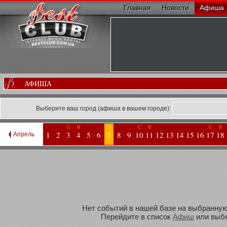
Главная
Новости
Афиша
АФИША
Выберите ваш город (афиша в вашем городе):
С
В
С
В
С
В
1
2
3
4
5
6
7
8
9
10
11
12
13
14
15
16
17
18
Апрель
Нет событий в нашей базе на выбранную 
Перейдите в список
Афиш
или выбе