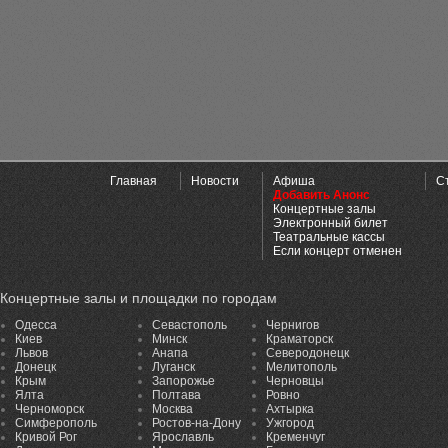
Главная
Новости
Афиша
С
Добавить Анонс
Концертные залы
Электронный билет
Театральные кассы
Если концерт отменен
Концертные залы и площадки по городам
Одесса
Севастополь
Чернигов
Киев
Минск
Краматорск
Львов
Анапа
Северодонецк
Донецк
Луганск
Мелитополь
Крым
Запорожье
Черновцы
Ялта
Полтава
Ровно
Черноморск
Москва
Ахтырка
Симферополь
Ростов-на-Дону
Ужгород
Кривой Рог
Ярославль
Кременчуг