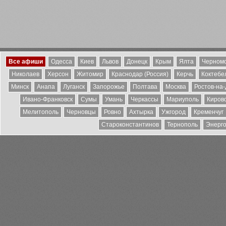
Все афиши
Одесса
Киев
Львов
Донецк
Крым
Ялта
Черномо
Николаев
Херсон
Житомир
Краснодар (Россия)
Керчь
Коктебе
Минск
Анапа
Луганск
Запорожье
Полтава
Москва
Ростов-на
Ивано-Франковск
Сумы
Умань
Черкассы
Мариуполь
Киров
Мелитополь
Черновцы
Ровно
Ахтырка
Ужгород
Кременчуг
Староконстантинов
Тернополь
Энерг