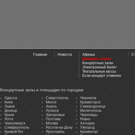
Главная
Новости
Афиша
С
Добавить Анонс
Концертные залы
Электронный билет
Театральные кассы
Если концерт отменен
Концертные залы и площадки по городам
Одесса
Севастополь
Чернигов
Киев
Минск
Краматорск
Львов
Анапа
Северодонецк
Донецк
Луганск
Мелитополь
Крым
Запорожье
Черновцы
Ялта
Полтава
Ровно
Черноморск
Москва
Ахтырка
Симферополь
Ростов-на-Дону
Ужгород
Кривой Рог
Ярославль
Кременчуг