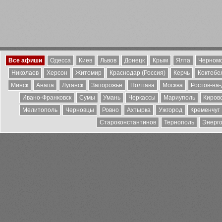
Все афиши
Одесса
Киев
Львов
Донецк
Крым
Ялта
Черномо
Николаев
Херсон
Житомир
Краснодар (Россия)
Керчь
Коктебе
Минск
Анапа
Луганск
Запорожье
Полтава
Москва
Ростов-на
Ивано-Франковск
Сумы
Умань
Черкассы
Мариуполь
Киров
Мелитополь
Черновцы
Ровно
Ахтырка
Ужгород
Кременчуг
Староконстантинов
Тернополь
Энерг