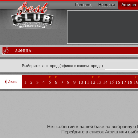
Главная
Новости
Афиша
АФИША
Выберите ваш город (афиша в вашем городе):
С
В
С
В
С
1
2
3
4
5
6
7
8
9
10
11
12
13
14
15
16
17
18
1
Июнь
Нет событий в нашей базе на выбранную В
Перейдите в список
Афиш
или выбе