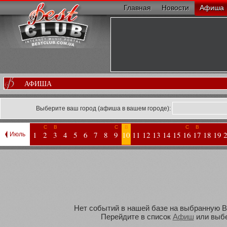
Главная
Новости
Афиша
АФИША
Выберите ваш город (афиша в вашем городе):
С
В
С
В
С
В
1
2
3
4
5
6
7
8
9
10
11
12
13
14
15
16
17
18
19
Июль
Нет событий в нашей базе на выбранную Вам
Перейдите в список
Афиш
или выбе