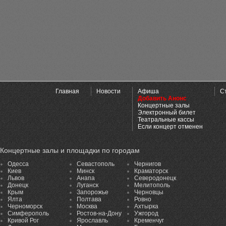
Главная
Новости
Афиша
С
Добавить Анонс
Концертные залы
Электронный билет
Театральные кассы
Если концерт отменен
Концертные залы и площадки по городам
Одесса
Севастополь
Чернигов
Киев
Минск
Краматорск
Львов
Анапа
Северодонецк
Донецк
Луганск
Мелитополь
Крым
Запорожье
Черновцы
Ялта
Полтава
Ровно
Черноморск
Москва
Ахтырка
Симферополь
Ростов-на-Дону
Ужгород
Кривой Рог
Ярославль
Кременчуг