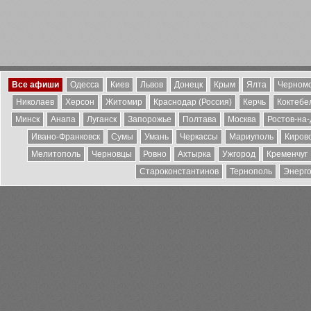
Все афиши
Одесса
Киев
Львов
Донецк
Крым
Ялта
Черномо
Николаев
Херсон
Житомир
Краснодар (Россия)
Керчь
Коктебе
Минск
Анапа
Луганск
Запорожье
Полтава
Москва
Ростов-на
Ивано-Франковск
Сумы
Умань
Черкассы
Мариуполь
Киров
Мелитополь
Черновцы
Ровно
Ахтырка
Ужгород
Кременчуг
Староконстантинов
Тернополь
Энерг