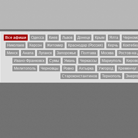
Все афиши
Одесса
Киев
Львов
Донецк
Крым
Ялта
Черномо
Николаев
Херсон
Житомир
Краснодар (Россия)
Керчь
Коктебе
Минск
Анапа
Луганск
Запорожье
Полтава
Москва
Ростов-на
Ивано-Франковск
Сумы
Умань
Черкассы
Мариуполь
Киров
Мелитополь
Черновцы
Ровно
Ахтырка
Ужгород
Кременчуг
Староконстантинов
Тернополь
Энерг