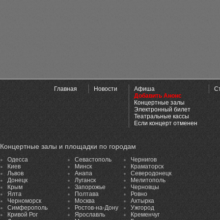
Главная
Новости
Афиша
С
Добавить Анонс
Концертные залы
Электронный билет
Театральные кассы
Если концерт отменен
Концертные залы и площадки по городам
Одесса
Севастополь
Чернигов
Киев
Минск
Краматорск
Львов
Анапа
Северодонецк
Донецк
Луганск
Мелитополь
Крым
Запорожье
Черновцы
Ялта
Полтава
Ровно
Черноморск
Москва
Ахтырка
Симферополь
Ростов-на-Дону
Ужгород
Кривой Рог
Ярославль
Кременчуг