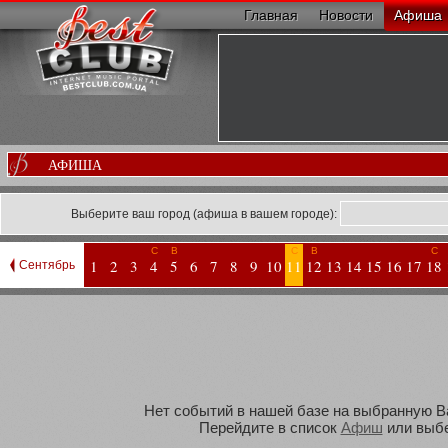
Главная
Новости
Афиша
АФИША
Выберите ваш город (афиша в вашем городе):
С
В
С
В
С
1
2
3
4
5
6
7
8
9
10
11
12
13
14
15
16
17
18
Сентябрь
Нет событий в нашей базе на выбранную Вам
Перейдите в список
Афиш
или выбе