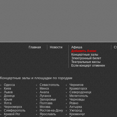
Главная
Новости
Афиша
С
Добавить Анонс
Концертные залы
Электронный билет
Театральные кассы
Если концерт отменен
Концертные залы и площадки по городам
Одесса
Севастополь
Чернигов
Киев
Минск
Краматорск
Львов
Анапа
Северодонецк
Донецк
Луганск
Мелитополь
Крым
Запорожье
Черновцы
Ялта
Полтава
Ровно
Черноморск
Москва
Ахтырка
Симферополь
Ростов-на-Дону
Ужгород
Кривой Рог
Ярославль
Кременчуг