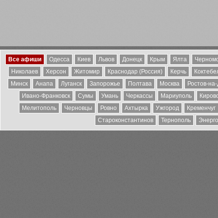
Все афиши
Одесса
Киев
Львов
Донецк
Крым
Ялта
Черномо
Николаев
Херсон
Житомир
Краснодар (Россия)
Керчь
Коктебе
Минск
Анапа
Луганск
Запорожье
Полтава
Москва
Ростов-на
Ивано-Франковск
Сумы
Умань
Черкассы
Мариуполь
Киров
Мелитополь
Черновцы
Ровно
Ахтырка
Ужгород
Кременчуг
Староконстантинов
Тернополь
Энерг