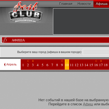
Главная
Новости
Афиша
АФИША
Выберите ваш город (афиша в вашем городе):
С
В
С
В
С
В
1
2
3
4
5
6
7
8
9
10
11
12
13
14
15
16
17
18
Апрель
Нет событий в нашей базе на выбранную В
Перейдите в список
Афиш
или выбе