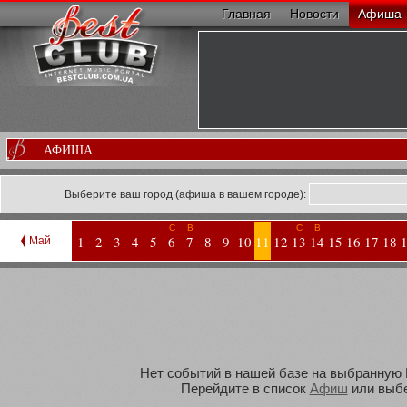
Главная
Новости
Афиша
АФИША
Выберите ваш город (афиша в вашем городе):
С
В
С
В
1
2
3
4
5
6
7
8
9
10
11
12
13
14
15
16
17
18
Май
Нет событий в нашей базе на выбранную В
Перейдите в список
Афиш
или выбе