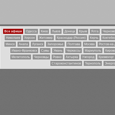
Все афиши
Одесса
Киев
Львов
Донецк
Крым
Ялта
Черномо
Николаев
Херсон
Житомир
Краснодар (Россия)
Керчь
Коктебе
Минск
Анапа
Луганск
Запорожье
Полтава
Москва
Ростов-на
Ивано-Франковск
Сумы
Умань
Черкассы
Мариуполь
Киров
Мелитополь
Черновцы
Ровно
Ахтырка
Ужгород
Кременчуг
Староконстантинов
Тернополь
Энерг