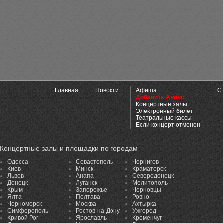
Главная
Новости
Афиша
С
Добавить Анонс
Концертные залы
Электронный билет
Театральные кассы
Если концерт отменен
Концертные залы и площадки по городам
Одесса
Севастополь
Чернигов
Киев
Минск
Краматорск
Львов
Анапа
Северодонецк
Донецк
Луганск
Мелитополь
Крым
Запорожье
Черновцы
Ялта
Полтава
Ровно
Черноморск
Москва
Ахтырка
Симферополь
Ростов-на-Дону
Ужгород
Кривой Рог
Ярославль
Кременчуг