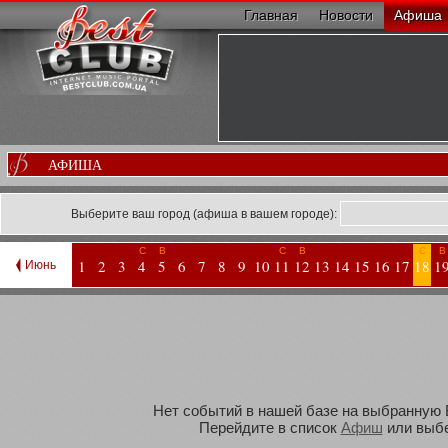
Главная
Новости
Афиша
АФИША
Выберите ваш город (афиша в вашем городе):
С
В
С
В
С
В
1
2
3
4
5
6
7
8
9
10
11
12
13
14
15
16
17
18
1
Июнь
Нет событий в нашей базе на выбранную В
Перейдите в список
Афиш
или выбе