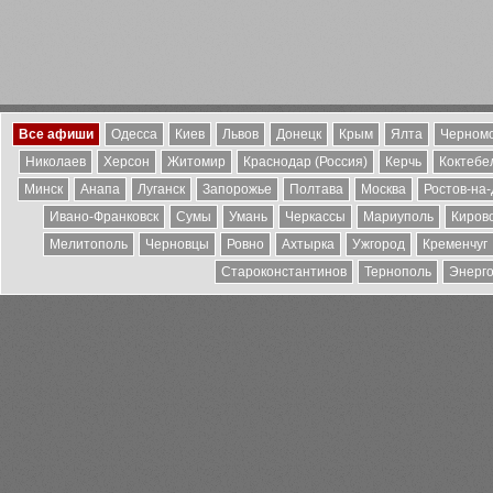
Все афиши
Одесса
Киев
Львов
Донецк
Крым
Ялта
Черномо
Николаев
Херсон
Житомир
Краснодар (Россия)
Керчь
Коктебе
Минск
Анапа
Луганск
Запорожье
Полтава
Москва
Ростов-на
Ивано-Франковск
Сумы
Умань
Черкассы
Мариуполь
Киров
Мелитополь
Черновцы
Ровно
Ахтырка
Ужгород
Кременчуг
Староконстантинов
Тернополь
Энерг