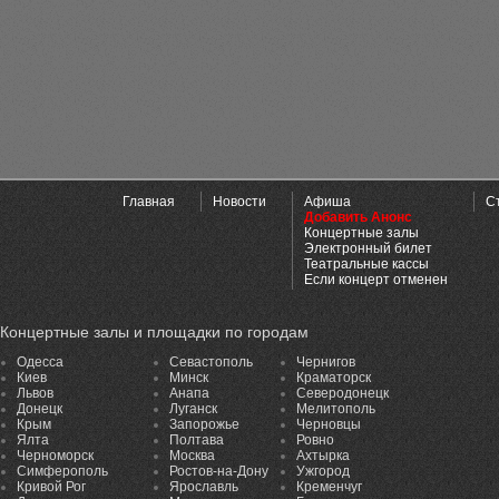
Главная
Новости
Афиша
С
Добавить Анонс
Концертные залы
Электронный билет
Театральные кассы
Если концерт отменен
Концертные залы и площадки по городам
Одесса
Севастополь
Чернигов
Киев
Минск
Краматорск
Львов
Анапа
Северодонецк
Донецк
Луганск
Мелитополь
Крым
Запорожье
Черновцы
Ялта
Полтава
Ровно
Черноморск
Москва
Ахтырка
Симферополь
Ростов-на-Дону
Ужгород
Кривой Рог
Ярославль
Кременчуг