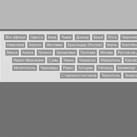
Все афиши
Одесса
Киев
Львов
Донецк
Крым
Ялта
Черномо
Николаев
Херсон
Житомир
Краснодар (Россия)
Керчь
Коктебе
Минск
Анапа
Луганск
Запорожье
Полтава
Москва
Ростов-на
Ивано-Франковск
Сумы
Умань
Черкассы
Мариуполь
Киров
Мелитополь
Черновцы
Ровно
Ахтырка
Ужгород
Кременчуг
Староконстантинов
Тернополь
Энерг