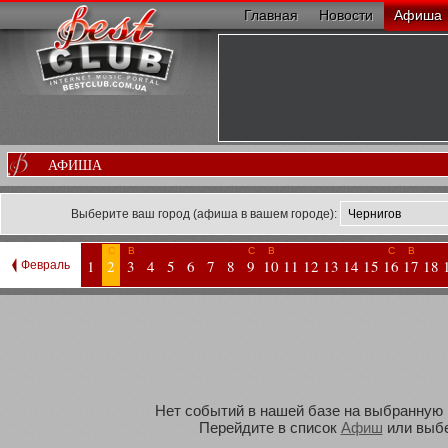
Главная
Новости
Афиша
АФИША
Выберите ваш город (афиша в вашем городе):
С
В
С
В
С
В
1
2
3
4
5
6
7
8
9
10
11
12
13
14
15
16
17
18
Февраль
Нет событий в нашей базе на выбранную В
Перейдите в список
Афиш
или выбе