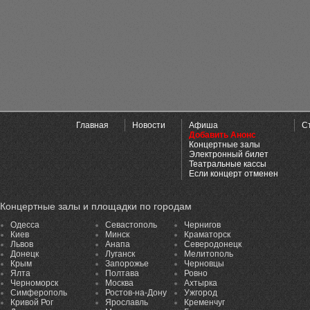
Главная
Новости
Афиша
С
Добавить Анонс
Концертные залы
Электронный билет
Театральные кассы
Если концерт отменен
Концертные залы и площадки по городам
Одесса
Севастополь
Чернигов
Киев
Минск
Краматорск
Львов
Анапа
Северодонецк
Донецк
Луганск
Мелитополь
Крым
Запорожье
Черновцы
Ялта
Полтава
Ровно
Черноморск
Москва
Ахтырка
Симферополь
Ростов-на-Дону
Ужгород
Кривой Рог
Ярославль
Кременчуг