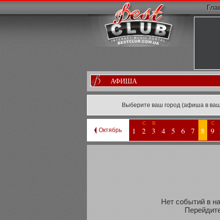
Гла
АФИША
Выберите ваш город (афиша в ваш
С
В
С
1
2
3
4
5
6
7
8
9
Октябрь
Нет событий в на
Перейдите