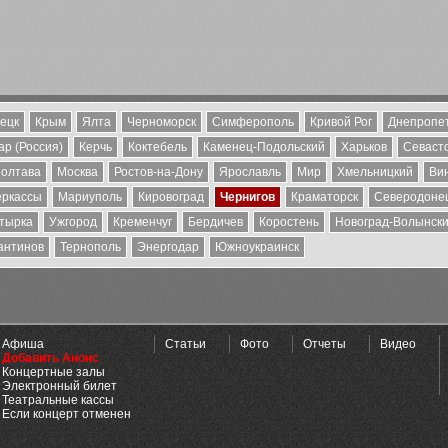
ецк
Крым
Ялта
Черноморск
Симферополь
Кривой Рог
Днепропе
р (Россия)
Керчь
Коктебель
Каменец-Подольский
Харьков
Севаст
олтава
Москва
Ростов-на-Дону
Ярославль
Мир
Хмельницкий
Ви
еркассы
Мариуполь
Кировоград
Чернигов
Краматорск
Северодоне
тырка
Ужгород
Кременчуг
Бердичев
Коростень
Новоград-Волынск
антинов
Тернополь
Энергодар
Южноукраинск
Афиша
Статьи
Фото
Отчеты
Видео
Добавить Анонс
Концертные залы
Электронный билет
Театральные кассы
Если концерт отменен