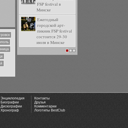
FSP festival в
Минске
Ежегодный
городской арт-
пикник FSP festival
тровск
состоится 29-30
июля в Минске
ополь
нница
1
2
3
цк
ий
Энциклопедия
Контакты
Биографии
Друзья
Дискографии
Комментарии
Хронограф
Логотипы BestClub