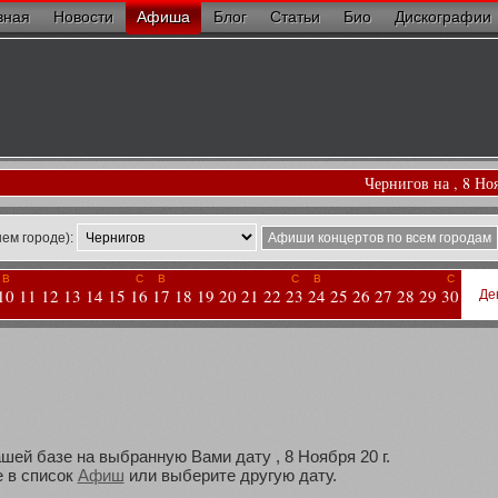
вная
Новости
Афиша
Блог
Статьи
Био
Дискографии
Чернигов на , 8 Но
ем городе):
Афиши концертов по всем городам
В
С
В
С
В
С
10
11
12
13
14
15
16
17
18
19
20
21
22
23
24
25
26
27
28
29
30
Де
шей базе на выбранную Вами дату , 8 Ноября 20 г.
 в список
Афиш
или выберите другую дату.