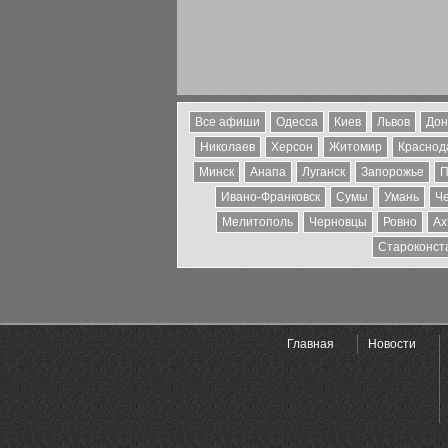
Все афиши
Одесса
Киев
Львов
Дон
Николаев
Херсон
Житомир
Краснода
Минск
Анапа
Луганск
Запорожье
П
Ивано-Франковск
Сумы
Умань
Ч
Мелитополь
Черновцы
Ровно
Ах
Староконст
Главная
Новости