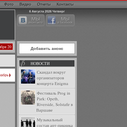
Фото
Видео
Отчеты
Контакты
6 Августа 2026 Четверг
МЫ
МЫ
вконтакте
в facebook
ября 20
Добавить анонс
НОВОСТИ
Скандал вокруг
кабрь
организаторов
концерта Enigma
Фестиваль Prog in
Park: Opeth,
Riverside, Solstafir в
Варшаве
Музыкальный
состав арт-пикника