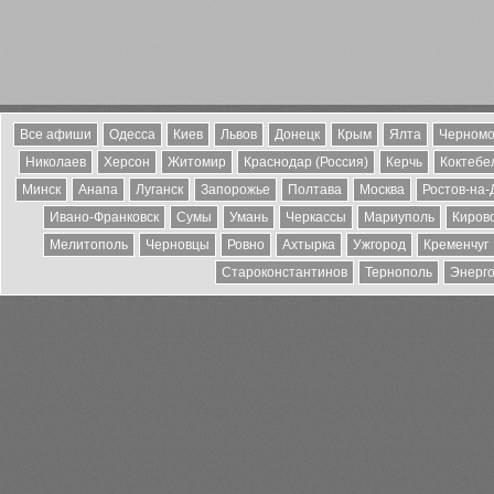
Все афиши
Одесса
Киев
Львов
Донецк
Крым
Ялта
Черномо
Николаев
Херсон
Житомир
Краснодар (Россия)
Керчь
Коктебе
Минск
Анапа
Луганск
Запорожье
Полтава
Москва
Ростов-на-
Ивано-Франковск
Сумы
Умань
Черкассы
Мариуполь
Киров
Мелитополь
Черновцы
Ровно
Ахтырка
Ужгород
Кременчуг
Староконстантинов
Тернополь
Энерг