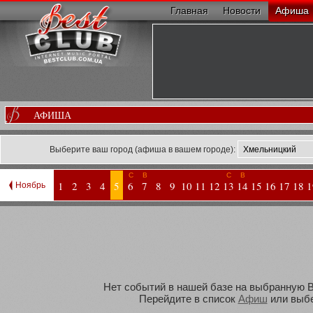
Главная
Новости
Афиша
АФИША
Выберите ваш город (афиша в вашем городе):
С
В
С
В
1
2
3
4
5
6
7
8
9
10
11
12
13
14
15
16
17
18
1
Ноябрь
Нет событий в нашей базе на выбранную Ва
Перейдите в список
Афиш
или выбе