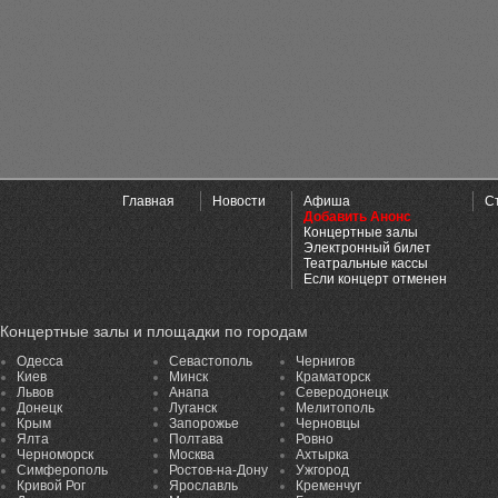
Главная
Новости
Афиша
С
Добавить Анонс
Концертные залы
Электронный билет
Театральные кассы
Если концерт отменен
Концертные залы и площадки по городам
Одесса
Севастополь
Чернигов
Киев
Минск
Краматорск
Львов
Анапа
Северодонецк
Донецк
Луганск
Мелитополь
Крым
Запорожье
Черновцы
Ялта
Полтава
Ровно
Черноморск
Москва
Ахтырка
Симферополь
Ростов-на-Дону
Ужгород
Кривой Рог
Ярославль
Кременчуг