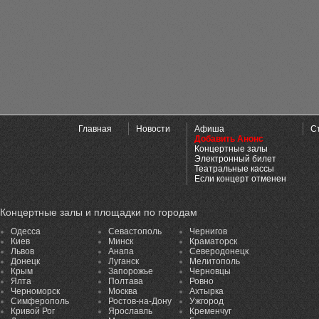
Главная
Новости
Афиша
С
Добавить Анонс
Концертные залы
Электронный билет
Театральные кассы
Если концерт отменен
Концертные залы и площадки по городам
Одесса
Севастополь
Чернигов
Киев
Минск
Краматорск
Львов
Анапа
Северодонецк
Донецк
Луганск
Мелитополь
Крым
Запорожье
Черновцы
Ялта
Полтава
Ровно
Черноморск
Москва
Ахтырка
Симферополь
Ростов-на-Дону
Ужгород
Кривой Рог
Ярославль
Кременчуг