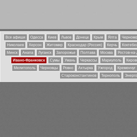
Все афиши
Одесса
Киев
Львов
Донецк
Крым
Ялта
Черномо
Николаев
Херсон
Житомир
Краснодар (Россия)
Керчь
Коктебе
Минск
Анапа
Луганск
Запорожье
Полтава
Москва
Ростов-на
Ивано-Франковск
Сумы
Умань
Черкассы
Мариуполь
Киров
Мелитополь
Черновцы
Ровно
Ахтырка
Ужгород
Кременчуг
Староконстантинов
Тернополь
Энерг