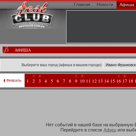
Главная
Новости
Афиша
АФИША
Выберите ваш город (афиша в вашем городе):
С
В
С
В
С
В
1
2
3
4
5
6
7
8
9
10
11
12
13
14
15
16
17
18
Февраль
Нет событий в нашей базе на выбранную Ва
Перейдите в список
Афиш
или выбе