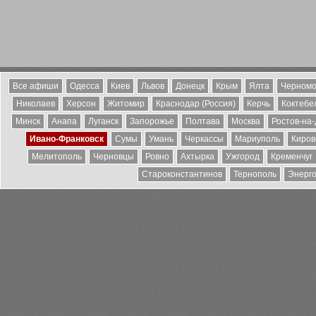
Все афиши
Одесса
Киев
Львов
Донецк
Крым
Ялта
Черномо
Николаев
Херсон
Житомир
Краснодар (Россия)
Керчь
Коктебе
Минск
Анапа
Луганск
Запорожье
Полтава
Москва
Ростов-на
Ивано-Франковск
Сумы
Умань
Черкассы
Мариуполь
Киров
Мелитополь
Черновцы
Ровно
Ахтырка
Ужгород
Кременчуг
Староконстантинов
Тернополь
Энерг