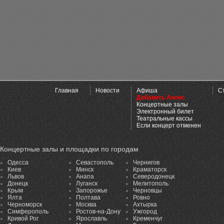
Главная
Новости
Афиша
С
Добавить Анонс
Концертные залы
Электронный билет
Театральные кассы
Если концерт отменен
Концертные залы и площадки по городам
Одесса
Севастополь
Чернигов
Киев
Минск
Краматорск
Львов
Анапа
Северодонецк
Донецк
Луганск
Мелитополь
Крым
Запорожье
Черновцы
Ялта
Полтава
Ровно
Черноморск
Москва
Ахтырка
Симферополь
Ростов-на-Дону
Ужгород
Кривой Рог
Ярославль
Кременчуг