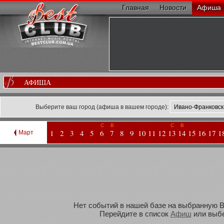
Главная
Новости
Афиша
АФИША
Выберите ваш город (афиша в вашем городе):
С
В
С
В
1
2
3
4
5
6
7
8
9
10
11
12
13
14
15
16
17
1
Март
Нет событий в нашей базе на выбранную Ва
Перейдите в список
Афиш
или выбе