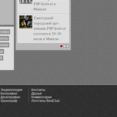
FSP festival в
Минске
Ежегодный
городской арт-
пикник FSP festival
тровск
состоится 29-30
июля в Минске
ополь
нница
1
2
3
цк
ий
Энциклопедия
Контакты
Биографии
Друзья
Дискографии
Комментарии
Хронограф
Логотипы BestClub