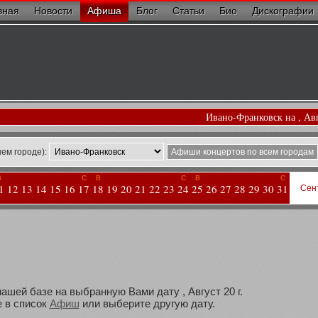
вная
Новости
Афиша
Блог
Статьи
Био
Дискографии
Ивано-Франковск на , Ав
ем городе):
Афиши концертов по всем городам
В
С
В
С
В
С
1
12
13
14
15
16
17
18
19
20
21
22
23
24
25
26
27
28
29
30
31
Сен
ашей базе на выбранную Вами дату , Август 20 г.
 в список
Афиш
или выберите другую дату.