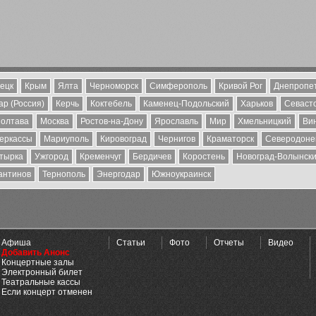
ецк
Крым
Ялта
Черноморск
Симферополь
Кривой Рог
Днепропе
р (Россия)
Керчь
Коктебель
Каменец-Подольский
Харьков
Севаст
олтава
Москва
Ростов-на-Дону
Ярославль
Мир
Хмельницкий
Ви
еркассы
Мариуполь
Кировоград
Чернигов
Краматорск
Северодоне
тырка
Ужгород
Кременчуг
Бердичев
Коростень
Новоград-Волынск
антинов
Тернополь
Энергодар
Южноукраинск
Афиша
Статьи
Фото
Отчеты
Видео
Добавить Анонс
Концертные залы
Электронный билет
Театральные кассы
Если концерт отменен