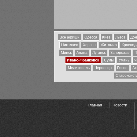
Все афиши
Одесса
Киев
Львов
Дон
Николаев
Херсон
Житомир
Краснода
Минск
Анапа
Луганск
Запорожье
П
Ивано-Франковск
Сумы
Умань
Ч
Мелитополь
Черновцы
Ровно
Ах
Староконст
Главная
Новости