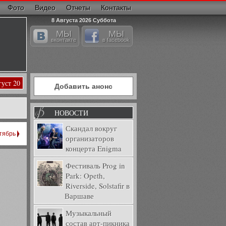
Фото
Видео
Отчеты
Контакты
8 Августа 2026 Суббота
МЫ
МЫ
вконтакте
в facebook
густ 20
Добавить анонс
НОВОСТИ
Скандал вокруг
тябрь
организаторов
концерта Enigma
Фестиваль Prog in
Park: Opeth,
Riverside, Solstafir в
Варшаве
Музыкальный
состав арт-пикника