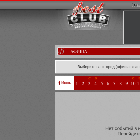
Гла
АФИША
Выберите ваш город (афиша в ваш
С
В
С
1
2
3
4
5
6
7
8
9
10
1
Июль
Нет событий в н
Перейдите