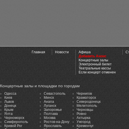
Главная
Новости
Афиша
С
Добавить Анонс
Концертные залы
Электронный билет
Театральные кассы
Если концерт отменен
Концертные залы и площадки по городам
Одесса
Севастополь
Чернигов
Киев
Минск
Краматорск
Львов
Анапа
Северодонецк
Донецк
Луганск
Мелитополь
Крым
Запорожье
Черновцы
Ялта
Полтава
Ровно
Черноморск
Москва
Ахтырка
Симферополь
Ростов-на-Дону
Ужгород
Кривой Рог
Ярославль
Кременчуг