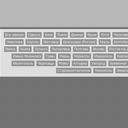
Все афиши
Одесса
Киев
Львов
Донецк
Крым
Ялта
Черномо
Николаев
Херсон
Житомир
Краснодар (Россия)
Керчь
Коктебе
Минск
Анапа
Луганск
Запорожье
Полтава
Москва
Ростов-на-
Ивано-Франковск
Сумы
Умань
Черкассы
Мариуполь
Киров
Мелитополь
Черновцы
Ровно
Ахтырка
Ужгород
Кременчуг
Староконстантинов
Тернополь
Энерг