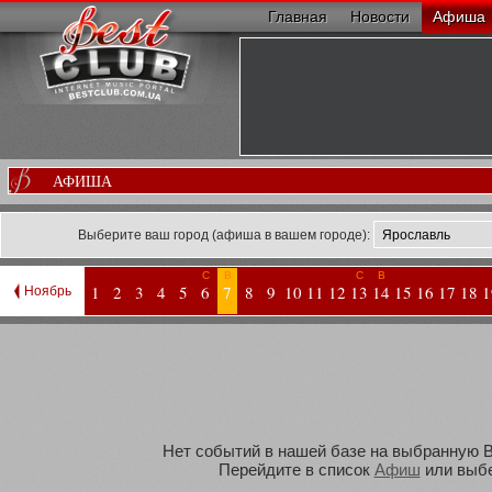
Главная
Новости
Афиша
АФИША
Выберите ваш город (афиша в вашем городе):
С
В
С
В
1
2
3
4
5
6
7
8
9
10
11
12
13
14
15
16
17
18
1
Ноябрь
Нет событий в нашей базе на выбранную Ва
Перейдите в список
Афиш
или выбе