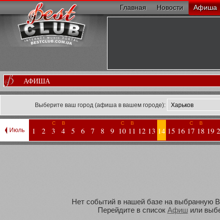
Главная
Новости
Афиша
АФИША
Выберите ваш город (афиша в вашем городе):
С
В
С
В
С
В
1
2
3
4
5
6
7
8
9
10
11
12
13
14
15
16
17
18
19
Июль
Нет событий в нашей базе на выбранную Вам
Перейдите в список
Афиш
или выбе