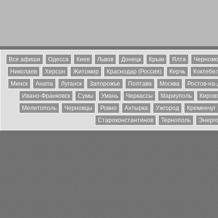
Все афиши
Одесса
Киев
Львов
Донецк
Крым
Ялта
Черномо
Николаев
Херсон
Житомир
Краснодар (Россия)
Керчь
Коктебе
Минск
Анапа
Луганск
Запорожье
Полтава
Москва
Ростов-на
Ивано-Франковск
Сумы
Умань
Черкассы
Мариуполь
Киров
Мелитополь
Черновцы
Ровно
Ахтырка
Ужгород
Кременчуг
Староконстантинов
Тернополь
Энерг