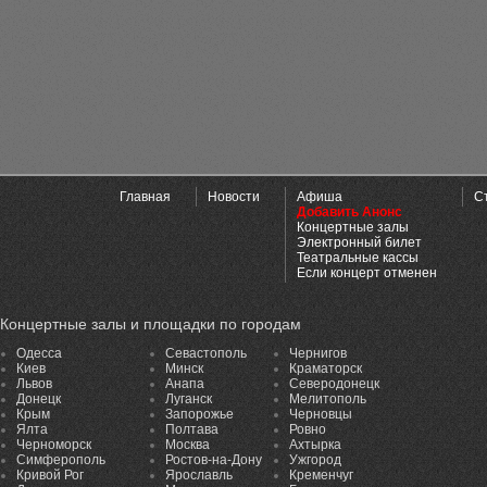
Главная
Новости
Афиша
С
Добавить Анонс
Концертные залы
Электронный билет
Театральные кассы
Если концерт отменен
Концертные залы и площадки по городам
Одесса
Севастополь
Чернигов
Киев
Минск
Краматорск
Львов
Анапа
Северодонецк
Донецк
Луганск
Мелитополь
Крым
Запорожье
Черновцы
Ялта
Полтава
Ровно
Черноморск
Москва
Ахтырка
Симферополь
Ростов-на-Дону
Ужгород
Кривой Рог
Ярославль
Кременчуг