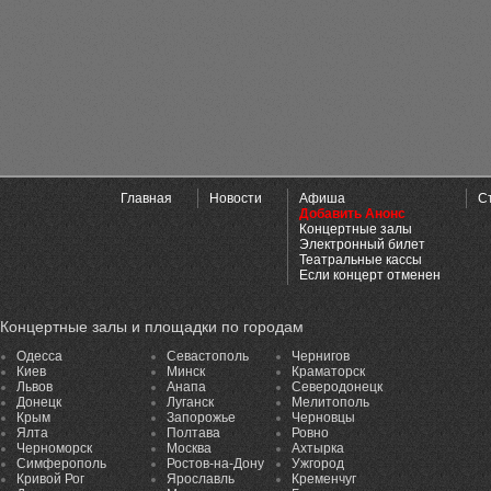
Главная
Новости
Афиша
С
Добавить Анонс
Концертные залы
Электронный билет
Театральные кассы
Если концерт отменен
Концертные залы и площадки по городам
Одесса
Севастополь
Чернигов
Киев
Минск
Краматорск
Львов
Анапа
Северодонецк
Донецк
Луганск
Мелитополь
Крым
Запорожье
Черновцы
Ялта
Полтава
Ровно
Черноморск
Москва
Ахтырка
Симферополь
Ростов-на-Дону
Ужгород
Кривой Рог
Ярославль
Кременчуг