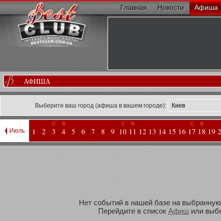
Главная
Новости
Афиша
АФИША
Выберите ваш город (афиша в вашем городе):
С
В
С
В
С
В
1
2
3
4
5
6
7
8
9
10
11
12
13
14
15
16
17
18
19
Июль
Нет событий в нашей базе на выбранную В
Перейдите в список
Афиш
или выбе