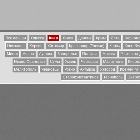
Все афиши
Одесса
Киев
Львов
Донецк
Крым
Ялта
Черномо
Николаев
Херсон
Житомир
Краснодар (Россия)
Керчь
Коктебе
Минск
Анапа
Луганск
Запорожье
Полтава
Москва
Ростов-на
Ивано-Франковск
Сумы
Умань
Черкассы
Мариуполь
Киров
Мелитополь
Черновцы
Ровно
Ахтырка
Ужгород
Кременчуг
Староконстантинов
Тернополь
Энерг