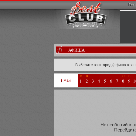
Гла
АФИША
Выберите ваш город (афиша в ваш
С
В
С
В
1
2
3
4
5
6
7
8
9
1
Май
Нет событий в н
Перейдите