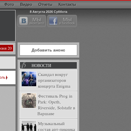
Фото
Видео
Отчеты
Контакты
8 Августа 2026 Суббота
МЫ
МЫ
вконтакте
в facebook
Июня 20
Добавить анонс
НОВОСТИ
Скандал вокруг
юль
организаторов
концерта Enigma
Фестиваль Prog in
Park: Opeth,
Riverside, Solstafir в
Варшаве
Музыкальный
состав арт-пикника