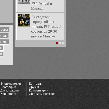
FSP festival в
Минске
Ежегодный
городской арт-
пикник FSP festival
тровск
состоится 29-30
июля в Минске
ополь
нница
1
2
3
цк
ий
Энциклопедия
Контакты
Биографии
Друзья
Дискографии
Комментарии
Хронограф
Логотипы BestClub