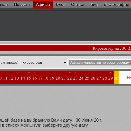
вная
Новости
Афиша
Блог
Статьи
Био
Дискографии
Кировоград на , 30 
ем городе):
Афиши концертов по всем городам
С
В
С
В
С
В
0
11
12
13
14
15
16
17
18
19
20
21
22
23
24
25
26
27
28
29
30
И
ашей базе на выбранную Вами дату , 30 Июня 20 г.
 в список
Афиш
или выберите другую дату.