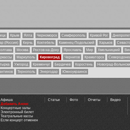
ецк
Крым
Ялта
Черноморск
Симферополь
Кривой Рог
Днепропе
р (Россия)
Керчь
Коктебель
Каменец-Подольский
Харьков
Севаст
олтава
Москва
Ростов-на-Дону
Ярославль
Мир
Хмельницкий
Ви
ркассы
Мариуполь
Кировоград
Чернигов
Краматорск
Северодоне
тырка
Ужгород
Кременчуг
Бердичев
Коростень
Новоград-Волынск
антинов
Тернополь
Энергодар
Южноукраинск
Афиша
Статьи
Фото
Отчеты
Видео
Добавить Анонс
Концертные залы
Электронный билет
Театральные кассы
Если концерт отменен