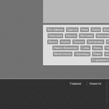
Все афиши
Одесса
Киев
Львов
Дон
Николаев
Херсон
Житомир
Краснода
Минск
Анапа
Луганск
Запорожье
П
Ивано-Франковск
Сумы
Умань
Че
Мелитополь
Черновцы
Ровно
Ах
Староконст
Главная
Новости