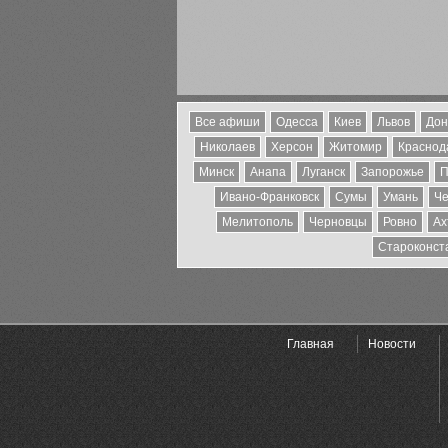
Все афиши
Одесса
Киев
Львов
Дон
Николаев
Херсон
Житомир
Краснода
Минск
Анапа
Луганск
Запорожье
П
Ивано-Франковск
Сумы
Умань
Че
Мелитополь
Черновцы
Ровно
Ах
Староконст
Главная
Новости