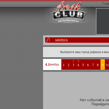
Гла
АФИША
Выберите ваш город (афиша в ваш
С
В
С
1
2
3
4
5
6
7
8
9
1
Декабрь
Нет событий в на
Перейдите