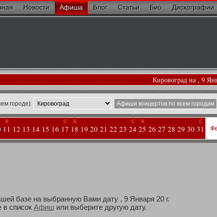
вная
Новости
Афиша
Блог
Статьи
Био
Дискографии
Кировоград на , 9 Ян
ем городе):
Афиши концертов по всем городам
В
С
В
С
В
С
0
11
12
13
14
15
16
17
18
19
20
21
22
23
24
25
26
27
28
29
30
31
Фе
шей базе на выбранную Вами дату , 9 Января 20 г.
 в список
Афиш
или выберите другую дату.