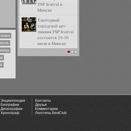
FSP festival в
Минске
Ежегодный
городской арт-
пикник FSP festival
тровск
состоится 29-30
июля в Минске
ополь
нница
1
2
3
цк
ий
Энциклопедия
Контакты
Биографии
Друзья
Дискографии
Комментарии
Хронограф
Логотипы BestClub