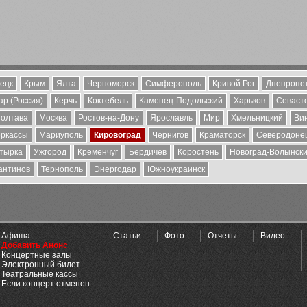
ецк
Крым
Ялта
Черноморск
Симферополь
Кривой Рог
Днепропе
р (Россия)
Керчь
Коктебель
Каменец-Подольский
Харьков
Севаст
олтава
Москва
Ростов-на-Дону
Ярославль
Мир
Хмельницкий
Ви
ркассы
Мариуполь
Кировоград
Чернигов
Краматорск
Северодоне
тырка
Ужгород
Кременчуг
Бердичев
Коростень
Новоград-Волынск
антинов
Тернополь
Энергодар
Южноукраинск
Афиша
Статьи
Фото
Отчеты
Видео
Добавить Анонс
Концертные залы
Электронный билет
Театральные кассы
Если концерт отменен