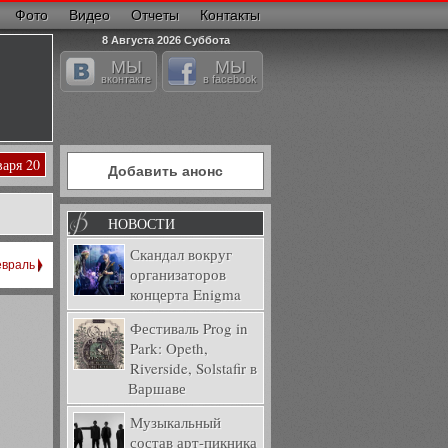
Фото
Видео
Отчеты
Контакты
8 Августа 2026 Суббота
МЫ
МЫ
вконтакте
в facebook
варя 20
Добавить анонс
НОВОСТИ
Скандал вокруг
враль
организаторов
концерта Enigma
Фестиваль Prog in
Park: Opeth,
Riverside, Solstafir в
Варшаве
Музыкальный
состав арт-пикника