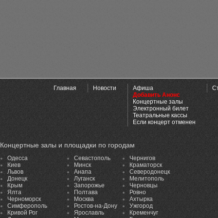
Главная
Новости
Афиша
С
Добавить Анонс
Концертные залы
Электронный билет
Театральные кассы
Если концерт отменен
Концертные залы и площадки по городам
Одесса
Севастополь
Чернигов
Киев
Минск
Краматорск
Львов
Анапа
Северодонецк
Донецк
Луганск
Мелитополь
Крым
Запорожье
Черновцы
Ялта
Полтава
Ровно
Черноморск
Москва
Ахтырка
Симферополь
Ростов-на-Дону
Ужгород
Кривой Рог
Ярославль
Кременчуг