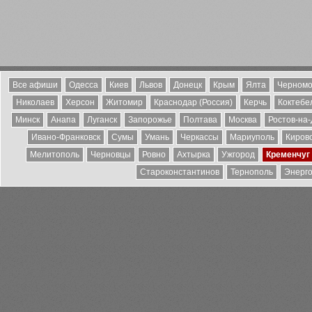
Все афиши
Одесса
Киев
Львов
Донецк
Крым
Ялта
Черномо
Николаев
Херсон
Житомир
Краснодар (Россия)
Керчь
Коктебе
Минск
Анапа
Луганск
Запорожье
Полтава
Москва
Ростов-на
Ивано-Франковск
Сумы
Умань
Черкассы
Мариуполь
Киров
Мелитополь
Черновцы
Ровно
Ахтырка
Ужгород
Кременчуг
Староконстантинов
Тернополь
Энерг