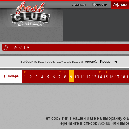
Главная
Новости
Афиша
АФИША
Выберите ваш город (афиша в вашем городе):
В
С
В
С
В
1
2
3
4
5
6
7
8
9
10
11
12
13
14
15
16
17
18
1
Ноябрь
Нет событий в нашей базе на выбранную Ва
Перейдите в список
Афиш
или выбе