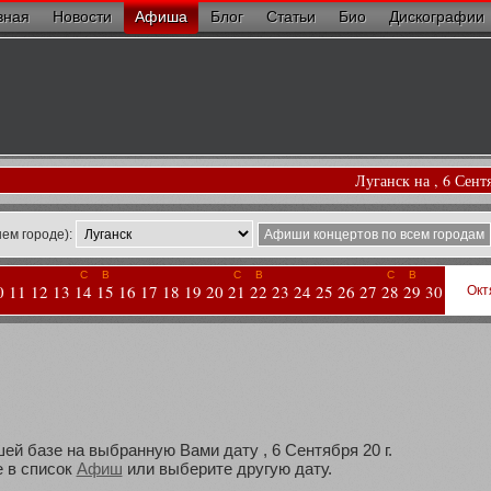
вная
Новости
Афиша
Блог
Статьи
Био
Дискографии
Луганск на , 6 Сент
ем городе):
Афиши концертов по всем городам
С
В
С
В
С
В
0
11
12
13
14
15
16
17
18
19
20
21
22
23
24
25
26
27
28
29
30
Окт
ей базе на выбранную Вами дату , 6 Сентября 20 г.
 в список
Афиш
или выберите другую дату.