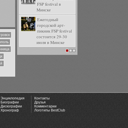
FSP festival в
Минске
Ежегодный
городской арт-
пикник FSP festival
тровск
состоится 29-30
июля в Минске
ополь
нница
1
2
3
цк
ий
Энциклопедия
Контакты
Биографии
Друзья
Дискографии
Комментарии
Хронограф
Логотипы BestClub