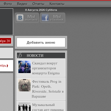
Фото
Видео
Отчеты
Контакты
8 Августа 2026 Суббота
МЫ
МЫ
вконтакте
в facebook
ября 20
Добавить анонс
НОВОСТИ
Скандал вокруг
ябрь
организаторов
концерта Enigma
Фестиваль Prog in
Park: Opeth,
Riverside, Solstafir в
Варшаве
Музыкальный
состав арт-пикника