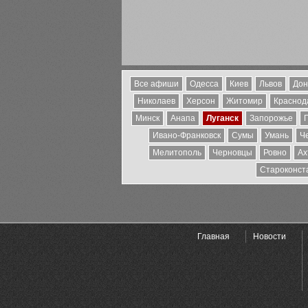
Все афиши
Одесса
Киев
Львов
Дон
Николаев
Херсон
Житомир
Краснода
Минск
Анапа
Луганск
Запорожье
Ивано-Франковск
Сумы
Умань
Ч
Мелитополь
Черновцы
Ровно
Ах
Староконст
Главная
Новости