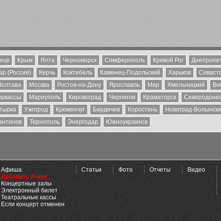
ецк
Крым
Ялта
Черноморск
Симферополь
Кривой Рог
Днепропе
р (Россия)
Керчь
Коктебель
Каменец-Подольский
Харьков
Севаст
Полтава
Москва
Ростов-на-Дону
Ярославль
Мир
Хмельницкий
Ви
еркассы
Мариуполь
Кировоград
Чернигов
Краматорск
Северодоне
тырка
Ужгород
Кременчуг
Бердичев
Коростень
Новоград-Волынск
антинов
Тернополь
Энергодар
Южноукраинск
Афиша
Статьи
Фото
Отчеты
Видео
Добавить Анонс
Концертные залы
Электронный билет
Театральные кассы
Если концерт отменен