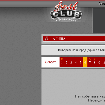
Гла
АФИША
Выберите ваш город (афиша в ваш
В
С
В
1
2
3
4
5
6
7
8
9
1
Август
Нет событий в наш
Перейдите