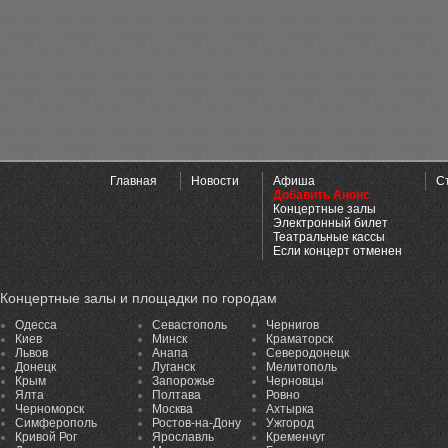
Главная
Новости
Афиша
С
Добавить Анонс
Концертные залы
Электронный билет
Театральные кассы
Если концерт отменен
Концертные залы и площадки по городам
Одесса
Севастополь
Чернигов
Киев
Минск
Краматорск
Львов
Анапа
Северодонецк
Донецк
Луганск
Мелитополь
Крым
Запорожье
Черновцы
Ялта
Полтава
Ровно
Черноморск
Москва
Ахтырка
Симферополь
Ростов-на-Дону
Ужгород
Кривой Рог
Ярославль
Кременчуг