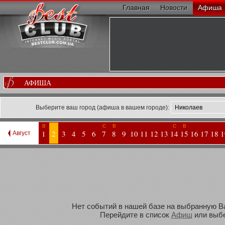
Главная
Новости
Афиша
АФИША
Выберите ваш город (афиша в вашем городе):
В
С
В
С
В
1
2
3
4
5
6
7
8
9
10
11
12
13
14
15
16
17
18
1
Август
Нет событий в нашей базе на выбранную Вам
Перейдите в список
Афиш
или выбе