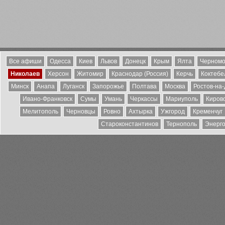
Все афиши
Одесса
Киев
Львов
Донецк
Крым
Ялта
Черномо
Николаев
Херсон
Житомир
Краснодар (Россия)
Керчь
Коктебе
Минск
Анапа
Луганск
Запорожье
Полтава
Москва
Ростов-на
Ивано-Франковск
Сумы
Умань
Черкассы
Мариуполь
Киров
Мелитополь
Черновцы
Ровно
Ахтырка
Ужгород
Кременчуг
Староконстантинов
Тернополь
Энерг