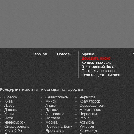
Главная
Новости
Афиша
С
Добавить Анонс
Концертные залы
Электронный билет
Театральные кассы
Если концерт отменен
Концертные залы и площадки по городам
Одесса
Севастополь
Чернигов
Киев
Минск
Краматорск
Львов
Анапа
Северодонецк
Донецк
Луганск
Мелитополь
Крым
Запорожье
Черновцы
Ялта
Полтава
Ровно
Черноморск
Москва
Ахтырка
Симферополь
Ростов-на-Дону
Ужгород
Кривой Рог
Ярославль
Кременчуг