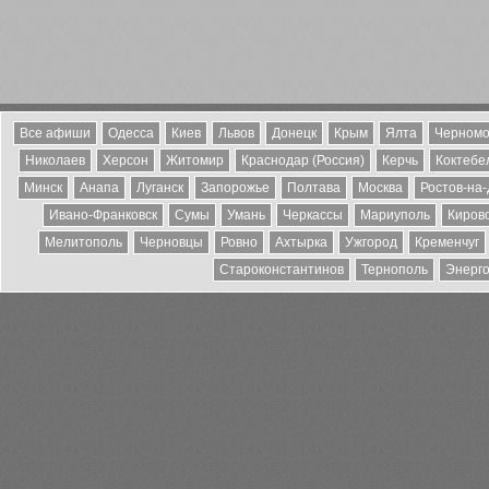
Все афиши
Одесса
Киев
Львов
Донецк
Крым
Ялта
Черномо
Николаев
Херсон
Житомир
Краснодар (Россия)
Керчь
Коктебе
Минск
Анапа
Луганск
Запорожье
Полтава
Москва
Ростов-на
Ивано-Франковск
Сумы
Умань
Черкассы
Мариуполь
Киров
Мелитополь
Черновцы
Ровно
Ахтырка
Ужгород
Кременчуг
Староконстантинов
Тернополь
Энерг