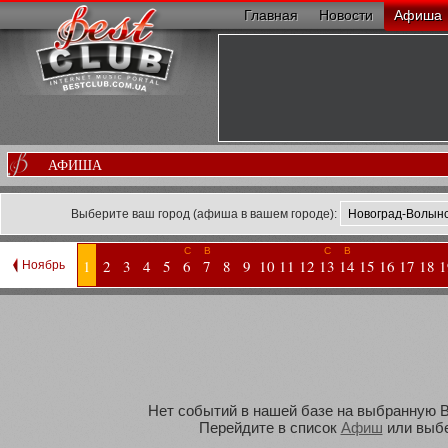
Главная
Новости
Афиша
АФИША
Выберите ваш город (афиша в вашем городе):
С
В
С
В
1
2
3
4
5
6
7
8
9
10
11
12
13
14
15
16
17
18
1
Ноябрь
Нет событий в нашей базе на выбранную Ва
Перейдите в список
Афиш
или выбе