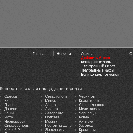
Главная
Новости
Афиша
С
Добавить Анонс
Концертные залы
Электронный билет
Театральные кассы
Если концерт отменен
Концертные залы и площадки по городам
Одесса
Севастополь
Чернигов
Киев
Минск
Краматорск
Львов
Анапа
Северодонецк
Донецк
Луганск
Мелитополь
Крым
Запорожье
Черновцы
Ялта
Полтава
Ровно
Черноморск
Москва
Ахтырка
Симферополь
Ростов-на-Дону
Ужгород
Кривой Рог
Ярославль
Кременчуг