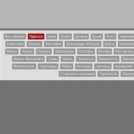
Все афиши
Одесса
Киев
Львов
Донецк
Крым
Ялта
Черномо
Николаев
Херсон
Житомир
Краснодар (Россия)
Керчь
Коктебе
Минск
Анапа
Луганск
Запорожье
Полтава
Москва
Ростов-на
Ивано-Франковск
Сумы
Умань
Черкассы
Мариуполь
Киров
Мелитополь
Черновцы
Ровно
Ахтырка
Ужгород
Кременчуг
Староконстантинов
Тернополь
Энерг