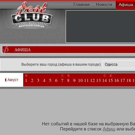
Главная
Новости
Афиша
АФИША
Выберите ваш город (афиша в вашем городе):
В
С
В
С
В
1
2
3
4
5
6
7
8
9
10
11
12
13
14
15
16
17
18
1
Август
Нет событий в нашей базе на выбранную Вам
Перейдите в список
Афиш
или выбе