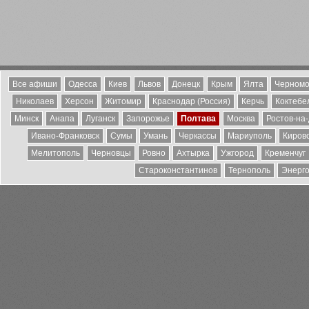
Все афиши
Одесса
Киев
Львов
Донецк
Крым
Ялта
Черномо
Николаев
Херсон
Житомир
Краснодар (Россия)
Керчь
Коктебе
Минск
Анапа
Луганск
Запорожье
Полтава
Москва
Ростов-на
Ивано-Франковск
Сумы
Умань
Черкассы
Мариуполь
Киров
Мелитополь
Черновцы
Ровно
Ахтырка
Ужгород
Кременчуг
Староконстантинов
Тернополь
Энерг