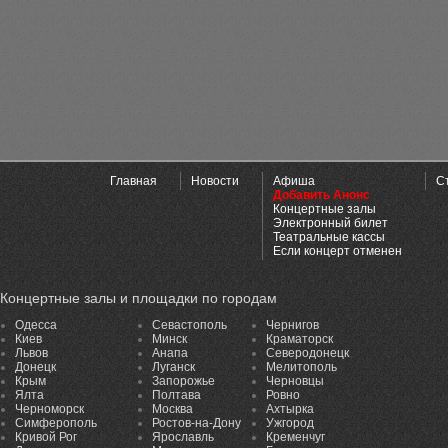
Главная
Новости
Афиша
С
Добавить Анонс
Концертные залы
Электронный билет
Театральные кассы
Если концерт отменен
Концертные залы и площадки по городам
Одесса
Севастополь
Чернигов
Киев
Минск
Краматорск
Львов
Анапа
Северодонецк
Донецк
Луганск
Мелитополь
Крым
Запорожье
Черновцы
Ялта
Полтава
Ровно
Черноморск
Москва
Ахтырка
Симферополь
Ростов-на-Дону
Ужгород
Кривой Рог
Ярославль
Кременчуг