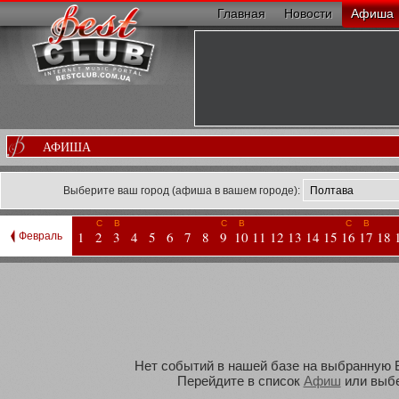
Главная
Новости
Афиша
АФИША
Выберите ваш город (афиша в вашем городе):
С
В
С
В
С
В
1
2
3
4
5
6
7
8
9
10
11
12
13
14
15
16
17
18
Февраль
Нет событий в нашей базе на выбранную Ва
Перейдите в список
Афиш
или выбе