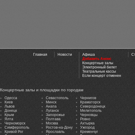
Главная
Новости
Афиша
С
Добавить Анонс
Концертные залы
Электронный билет
Театральные кассы
Если концерт отменен
Концертные залы и площадки по городам
Одесса
Севастополь
Чернигов
Киев
Минск
Краматорск
Львов
Анапа
Северодонецк
Донецк
Луганск
Мелитополь
Крым
Запорожье
Черновцы
Ялта
Полтава
Ровно
Черноморск
Москва
Ахтырка
Симферополь
Ростов-на-Дону
Ужгород
Кривой Рог
Ярославль
Кременчуг