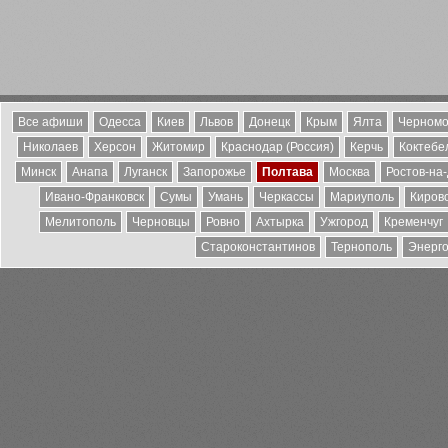
Все афиши
Одесса
Киев
Львов
Донецк
Крым
Ялта
Черномо
Николаев
Херсон
Житомир
Краснодар (Россия)
Керчь
Коктебе
Минск
Анапа
Луганск
Запорожье
Полтава
Москва
Ростов-на
Ивано-Франковск
Сумы
Умань
Черкассы
Мариуполь
Киров
Мелитополь
Черновцы
Ровно
Ахтырка
Ужгород
Кременчуг
Староконстантинов
Тернополь
Энерг