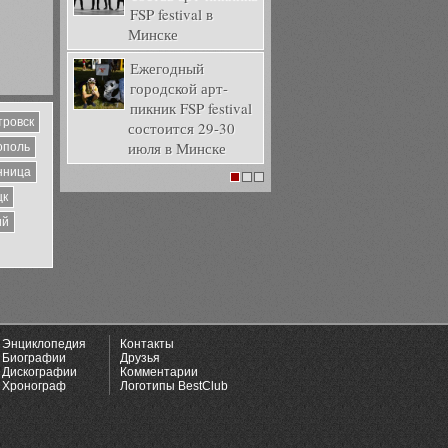
FSP festival в
Минске
Ежегодный
городской арт-
пикник FSP festival
тровск
состоится 29-30
июля в Минске
ополь
нница
1
2
3
цк
ий
Энциклопедия
Контакты
Биографии
Друзья
Дискографии
Комментарии
Хронограф
Логотипы BestClub