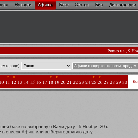
вная
Новости
Афиша
Блог
Статьи
Био
Дискографии
Ровно на , 9 Но
ем городе):
Афиши концертов по всем городам
С
В
С
В
С
В
10
11
12
13
14
15
16
17
18
19
20
21
22
23
24
25
26
27
28
29
30
Де
шей базе на выбранную Вами дату , 9 Ноября 20 г.
 в список
Афиш
или выберите другую дату.