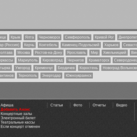
ецк
Крым
Ялта
Черноморск
Симферополь
Кривой Рог
Днепропе
р (Россия)
Керчь
Коктебель
Каменец-Подольский
Харьков
Севаст
олтава
Москва
Ростов-на-Дону
Ярославль
Мир
Хмельницкий
Ви
еркассы
Мариуполь
Кировоград
Чернигов
Краматорск
Северодоне
тырка
Ужгород
Кременчуг
Бердичев
Коростень
Новоград-Волынск
антинов
Тернополь
Энергодар
Южноукраинск
Афиша
Статьи
Фото
Отчеты
Видео
Добавить Анонс
Концертные залы
Электронный билет
Театральные кассы
Если концерт отменен