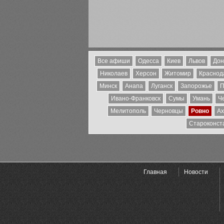
Все афиши
Одесса
Киев
Львов
Дон
Николаев
Херсон
Житомир
Краснода
Минск
Анапа
Луганск
Запорожье
П
Ивано-Франковск
Сумы
Умань
Ч
Мелитополь
Черновцы
Ровно
Ах
Староконст
Главная
Новости