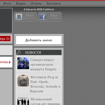
Фото
Видео
Отчеты
Контакты
8 Августа 2026 Суббота
МЫ
МЫ
вконтакте
в facebook
ября 20
Добавить анонс
НОВОСТИ
Скандал вокруг
Ноябрь
организаторов
концерта Enigma
Фестиваль Prog in
Park: Opeth,
Riverside, Solstafir в
Варшаве
Музыкальный
состав арт-пикника