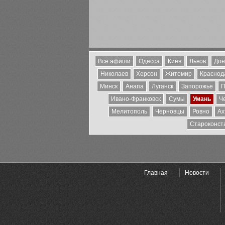
Все афиши
Одесса
Киев
Львов
Дон
Николаев
Херсон
Житомир
Краснода
Минск
Анапа
Луганск
Запорожье
П
Ивано-Франковск
Сумы
Умань
Ч
Мелитополь
Черновцы
Ровно
Ах
Староконст
Главная
Новости