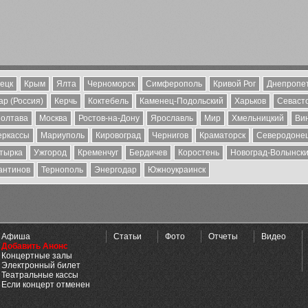
ецк
Крым
Ялта
Черноморск
Симферополь
Кривой Рог
Днепропе
р (Россия)
Керчь
Коктебель
Каменец-Подольский
Харьков
Севаст
олтава
Москва
Ростов-на-Дону
Ярославль
Мир
Хмельницкий
Ви
еркассы
Мариуполь
Кировоград
Чернигов
Краматорск
Северодоне
тырка
Ужгород
Кременчуг
Бердичев
Коростень
Новоград-Волынск
антинов
Тернополь
Энергодар
Южноукраинск
Афиша
Статьи
Фото
Отчеты
Видео
Добавить Анонс
Концертные залы
Электронный билет
Театральные кассы
Если концерт отменен