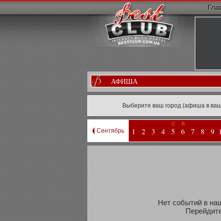
Гла
АФИША
Выберите ваш город (афиша в ваш
С
В
1
2
3
4
5
6
7
8
9
Сентябрь
Нет событий в наш
Перейдите