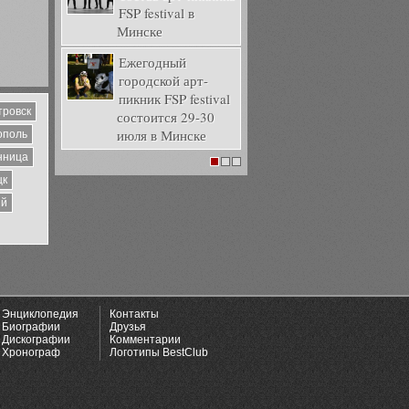
FSP festival в
Минске
Ежегодный
городской арт-
пикник FSP festival
тровск
состоится 29-30
июля в Минске
ополь
нница
1
2
3
цк
ий
Энциклопедия
Контакты
Биографии
Друзья
Дискографии
Комментарии
Хронограф
Логотипы BestClub