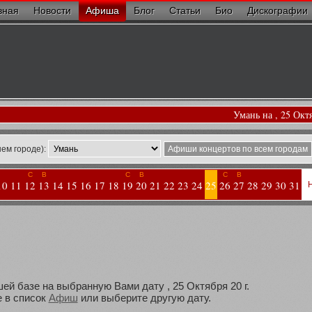
вная
Новости
Афиша
Блог
Статьи
Био
Дискографии
Умань на , 25 Окт
ем городе):
Афиши концертов по всем городам
С
В
С
В
С
В
10
11
12
13
14
15
16
17
18
19
20
21
22
23
24
25
26
27
28
29
30
31
ей базе на выбранную Вами дату , 25 Октября 20 г.
 в список
Афиш
или выберите другую дату.