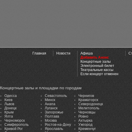
Главная
Новости
Афиша
С
Добавить Анонс
Концертные залы
Электронный билет
Театральные кассы
Если концерт отменен
Концертные залы и площадки по городам
Одесса
Севастополь
Чернигов
Киев
Минск
Краматорск
Львов
Анапа
Северодонецк
Донецк
Луганск
Мелитополь
Крым
Запорожье
Черновцы
Ялта
Полтава
Ровно
Черноморск
Москва
Ахтырка
Симферополь
Ростов-на-Дону
Ужгород
Кривой Рог
Ярославль
Кременчуг