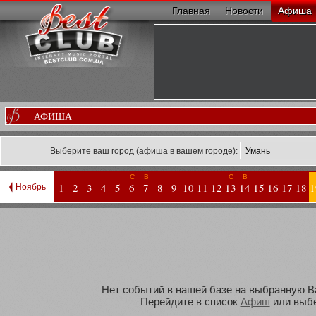
Главная
Новости
Афиша
АФИША
Выберите ваш город (афиша в вашем городе):
С
В
С
В
1
2
3
4
5
6
7
8
9
10
11
12
13
14
15
16
17
18
1
Ноябрь
Нет событий в нашей базе на выбранную Вам
Перейдите в список
Афиш
или выбе