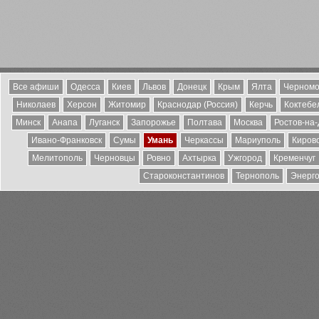
Все афиши
Одесса
Киев
Львов
Донецк
Крым
Ялта
Черномо
Николаев
Херсон
Житомир
Краснодар (Россия)
Керчь
Коктебе
Минск
Анапа
Луганск
Запорожье
Полтава
Москва
Ростов-на
Ивано-Франковск
Сумы
Умань
Черкассы
Мариуполь
Киров
Мелитополь
Черновцы
Ровно
Ахтырка
Ужгород
Кременчуг
Староконстантинов
Тернополь
Энерг