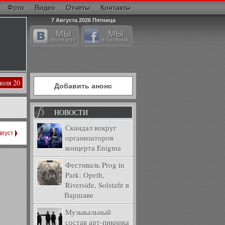
Фото
Видео
Отчеты
Контакты
7 Августа 2026 Пятница
МЫ
МЫ
вконтакте
в facebook
Июля 20
Добавить анонс
НОВОСТИ
Скандал вокруг
вгуст
организаторов
концерта Enigma
Фестиваль Prog in
Park: Opeth,
Riverside, Solstafir в
Варшаве
Музыкальный
состав арт-пикника