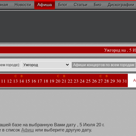
вная
Новости
Афиша
Блог
Статьи
Био
Дискографии
Ужгород на , 5 
ем городе):
Афиши концертов по всем городам
С
В
С
В
С
В
11
12
13
14
15
16
17
18
19
20
21
22
23
24
25
26
27
28
29
30
31
А
ашей базе на выбранную Вами дату , 5 Июля 20 г.
 в список
Афиш
или выберите другую дату.