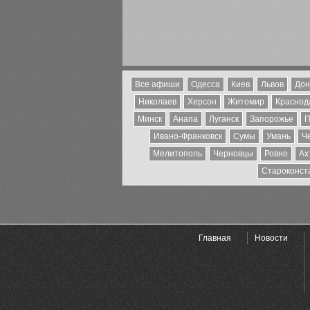
Все афиши
Одесса
Киев
Львов
Дон
Николаев
Херсон
Житомир
Краснода
Минск
Анапа
Луганск
Запорожье
П
Ивано-Франковск
Сумы
Умань
Ч
Мелитополь
Черновцы
Ровно
Ах
Староконст
Главная
Новости