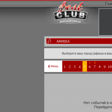
Гла
АФИША
Выберите ваш город (афиша в ваш
С
В
1
2
3
4
5
6
7
8
9
10
Июнь
Нет событий в н
Перейдите