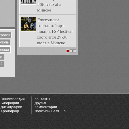
FSP festival в
Минске
Ежегодный
городской арт-
пикник FSP festival
тровск
состоится 29-30
июля в Минске
ополь
нница
1
2
3
цк
ий
Энциклопедия
Контакты
Биографии
Друзья
Дискографии
Комментарии
Хронограф
Логотипы BestClub