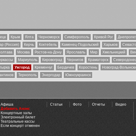
ецк
Крым
Ялта
Черноморск
Симферополь
Кривой Рог
Днепропе
р (Россия)
Керчь
Коктебель
Каменец-Подольский
Харьков
Севаст
олтава
Москва
Ростов-на-Дону
Ярославль
Мир
Хмельницкий
Ви
еркассы
Мариуполь
Кировоград
Чернигов
Краматорск
Северодоне
тырка
Ужгород
Кременчуг
Бердичев
Коростень
Новоград-Волынск
антинов
Тернополь
Энергодар
Южноукраинск
Афиша
Статьи
Фото
Отчеты
Видео
Добавить Анонс
Концертные залы
Электронный билет
Театральные кассы
Если концерт отменен