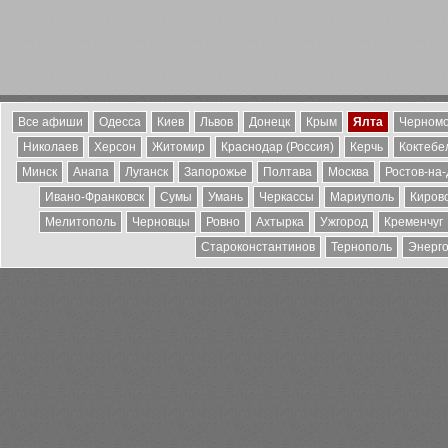
Все афиши
Одесса
Киев
Львов
Донецк
Крым
Ялта
Черномо
Николаев
Херсон
Житомир
Краснодар (Россия)
Керчь
Коктебе
Минск
Анапа
Луганск
Запорожье
Полтава
Москва
Ростов-на
Ивано-Франковск
Сумы
Умань
Черкассы
Мариуполь
Киров
Мелитополь
Черновцы
Ровно
Ахтырка
Ужгород
Кременчуг
Староконстантинов
Тернополь
Энерг