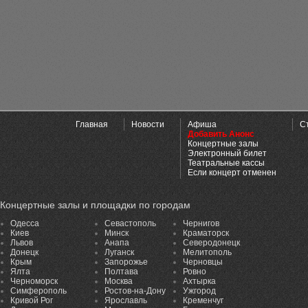
Главная
Новости
Афиша
С
Добавить Анонс
Концертные залы
Электронный билет
Театральные кассы
Если концерт отменен
Концертные залы и площадки по городам
Одесса
Севастополь
Чернигов
Киев
Минск
Краматорск
Львов
Анапа
Северодонецк
Донецк
Луганск
Мелитополь
Крым
Запорожье
Черновцы
Ялта
Полтава
Ровно
Черноморск
Москва
Ахтырка
Симферополь
Ростов-на-Дону
Ужгород
Кривой Рог
Ярославль
Кременчуг