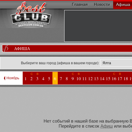
Главная
Новости
Афиша
АФИША
Выберите ваш город (афиша в вашем городе):
С
В
С
В
С
В
1
2
3
4
5
6
7
8
9
10
11
12
13
14
15
16
17
18
1
Ноябрь
Нет событий в нашей базе на выбранную Ва
Перейдите в список
Афиш
или выбе