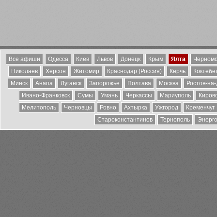
Все афиши
Одесса
Киев
Львов
Донецк
Крым
Ялта
Черномо
Николаев
Херсон
Житомир
Краснодар (Россия)
Керчь
Коктебе
Минск
Анапа
Луганск
Запорожье
Полтава
Москва
Ростов-на
Ивано-Франковск
Сумы
Умань
Черкассы
Мариуполь
Киров
Мелитополь
Черновцы
Ровно
Ахтырка
Ужгород
Кременчуг
Староконстантинов
Тернополь
Энерг