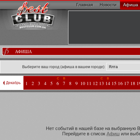
Главная
Новости
Афиша
АФИША
Выберите ваш город (афиша в вашем городе):
С
В
С
В
1
2
3
4
5
6
7
8
9
10
11
12
13
14
15
16
17
18
1
Декабрь
Нет событий в нашей базе на выбранную Ва
Перейдите в список
Афиш
или выбе