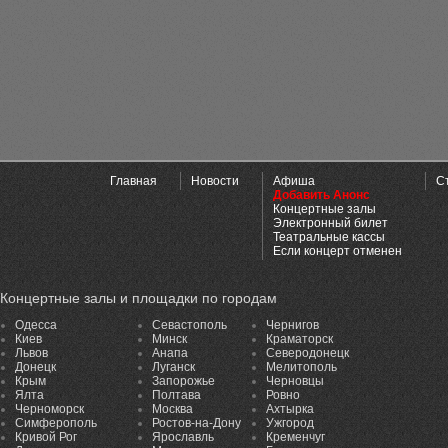
Главная
Новости
Афиша
С
Добавить Анонс
Концертные залы
Электронный билет
Театральные кассы
Если концерт отменен
Концертные залы и площадки по городам
Одесса
Севастополь
Чернигов
Киев
Минск
Краматорск
Львов
Анапа
Северодонецк
Донецк
Луганск
Мелитополь
Крым
Запорожье
Черновцы
Ялта
Полтава
Ровно
Черноморск
Москва
Ахтырка
Симферополь
Ростов-на-Дону
Ужгород
Кривой Рог
Ярославль
Кременчуг