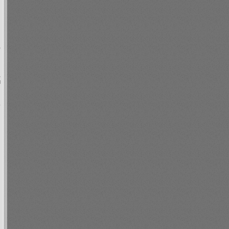
й
,
я
,
м
.