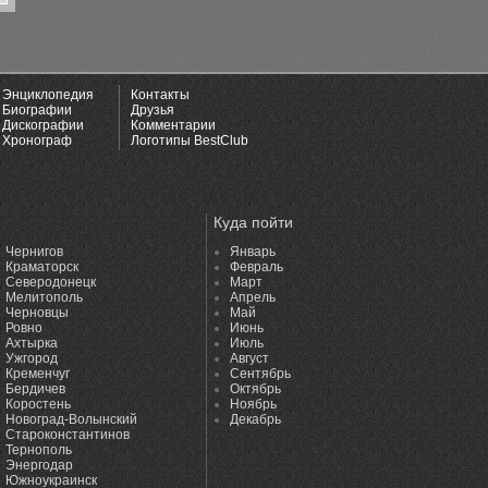
Энциклопедия
Контакты
Биографии
Друзья
Дискографии
Комментарии
Хронограф
Логотипы BestClub
Куда пойти
Чернигов
Январь
Краматорск
Февраль
Северодонецк
Март
Мелитополь
Апрель
Черновцы
Май
Ровно
Июнь
Ахтырка
Июль
Ужгород
Август
Кременчуг
Сентябрь
Бердичев
Октябрь
Коростень
Ноябрь
Новоград-Волынский
Декабрь
Староконстантинов
Тернополь
Энергодар
Южноукраинск