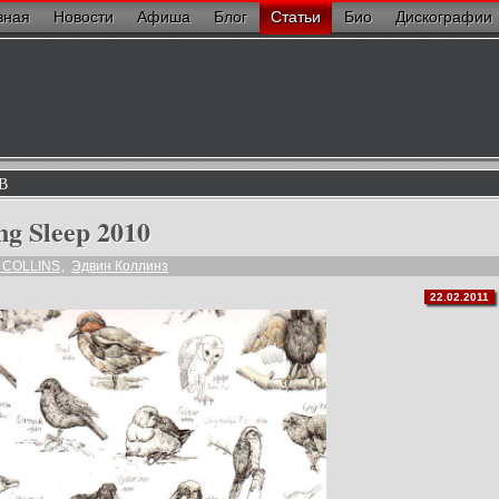
вная
Новости
Афиша
Блог
Статьи
Био
Дискографии
В
g Sleep 2010
 COLLINS
,
Эдвин Коллинз
22.02.2011