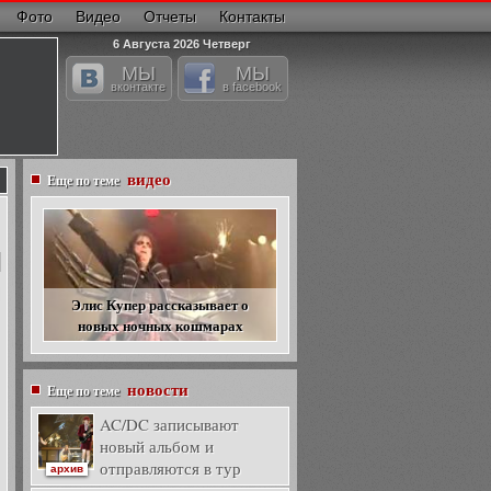
Фото
Видео
Отчеты
Контакты
6 Августа 2026 Четверг
МЫ
МЫ
вконтакте
в facebook
видео
Еще по теме
Элис Купер рассказывает о
новых ночных кошмарах
новости
Еще по теме
AC/DC записывают
новый альбом и
отправляются в тур
архив