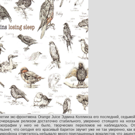
етии экс-фронтмена Orange Juice Эдвина Коллинза его последний, седьмо
т очередным релизом достаточно стабильного, уверенно стоящего на нога
скографии у него не было, творческих переломов не наблюдалось. О
льзнет, что сегодня его красивый баритон звучит уже не так уверенно, как 
микрофона отметилось небывало много приглашенных вокалистов, что акцен