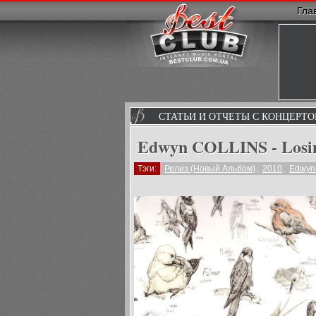
Гла
СТАТЬИ И ОТЧЕТЫ С КОНЦЕРТО
Edwyn COLLINS - Losin
Тэги:
Релиз (Новый Альбом)
,
2010
,
Edwyn