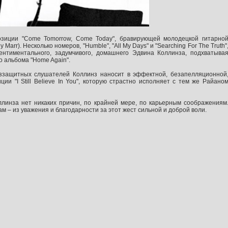
озиции "Come Tomorrow, Come Today", бравирующей молодецкой гитарно
arr). Несколько номеров, "Humble", "All My Days" и "Searching For The Truth"
ентиментального, задумчивого, домашнего Эдвина Коллинза, подхватыва
 альбома "Home Again".
ззащитных слушателей Коллинз наносит в эффектной, безапелляционной
ии "I Still Believe In You", которую страстно исполняет с тем же Райано
оллинза нет никаких причин, по крайней мере, по карьерным соображениям
м – из уважения и благодарности за этот жест сильной и доброй воли.