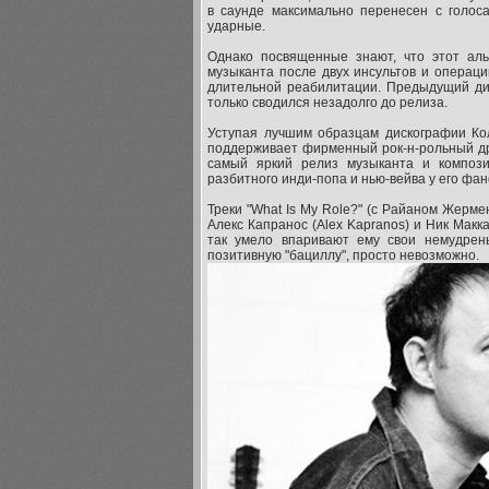
в саунде максимально перенесен с голос
ударные.
Однако посвященные знают, что этот ал
музыканта после двух инсультов и операци
длительной реабилитации. Предыдущий дис
только сводился незадолго до релиза.
Уступая лучшим образцам дискографии Кол
поддерживает фирменный рок-н-рольный драй
самый яркий релиз музыканта и компози
разбитного инди-попа и нью-вейва у его фано
Треки "What Is My Role?" (с Райаном Жермен
Алекс Капранос (Alex Kapranos) и Ник Макка
так умело впаривают ему свои немудрен
позитивную "бациллу", просто невозможно.