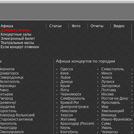
Афиша
Статьи
Фото
Отчеты
Видео
Добавить Анонс
Концертные залы
Электронный билет
Театральные кассы
Если концерт отменен
м
Афиша концертов по городам
Чернигов
Одесса
Севастополь
Краматорск
Киев
Минск
Северодонецк
Львов
Анапа
Мелитополь
Донецк
Луганск
Черновцы
Крым
Запорожье
Ровно
Ялта
Полтава
Ахтырка
Черноморск
Москва
Ужгород
Симферополь
Ростов-на-Дону
Кременчуг
Кривой Рог
Ярославль
Бердичев
Днепропетровск
Мир
Коростень
Николаев
Хмельницкий
Новоград-Волынский
Херсон
Винница
Староконстантинов
Житомир
Ивано-Франковск
Тернополь
Краснодар (Россия)
Сумы
Энергодар
Керчь
Умань
Южноукраинск
Коктебель
Черкассы