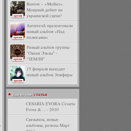
Burrow – «Mother».
Мощный дебют на
украинской сцене!
архив
АнтителА презентовали
новый альбом «Над
полюсами»
архив
Новый альбом группы
"Океан Эльзы" -
"ЗЕМЛЯ"
архив
15 февраля выходит
новый альбом Земфиры
архив
статьи
Еще по теме
CESARIA EVORA Cesaria
Evora &… - 2010
й
х
Свежачок, новые
т
альбомы, релизы Март
в
т