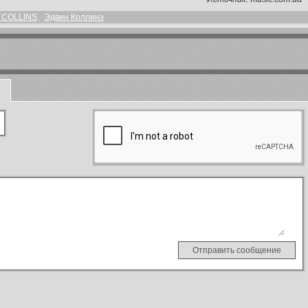
 COLLINS
,
Эдвин Коллинз