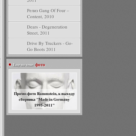
2011
е
Релиз Gang Of Four –
Content, 2010
а
и
и
Dears - Degeneration
Street, 2011
о
е
Drive By Truckers - Go-
,
Go Boots 2011
ь
,
фото
Еще по теме
в
Промо-фото Rammstein, к выходу
сборника "Made in Germany
1995-2011"