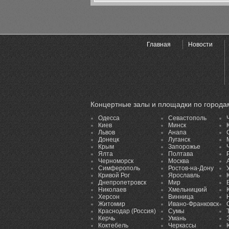
Главная
Новости
Концертные залы и площадки по города
Одесса
Севастополь
Киев
Минск
Львов
Анапа
Донецк
Луганск
Крым
Запорожье
Ялта
Полтава
Черноморск
Москва
Симферополь
Ростов-на-Дону
Кривой Рог
Ярославль
Днепропетровск
Мир
Николаев
Хмельницкий
Херсон
Винница
Житомир
Ивано-Франковск
Краснодар (Россия)
Сумы
Керчь
Умань
Коктебель
Черкассы