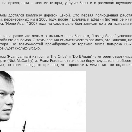
а на оркестровки – жесткие гитары, упругие басы и с размахом шумящи
ьбом достался Коллинзу дорогой ценой. Это первая полноценная работ
и, перенесенных им в 2005 году, после паралича и афазии (потери речи) 
к "Home Again" 2007 года на самом деле был записан до этой трагедии 
линза разве что легким вокальным послаблением, "Losing Sleep" успешн
в его альбомов. С точки зрения стилистического размаха, это, конечно, н
тора. Но возможностей прокайфовать от горячего микса поп-рока 60-х
в будет сколько угодно.
ом (Ryan Jarman) из группы The Cribs) и "Do It Again" (в котором отметилис
рти (Nick McCarthy) из Franz Ferdinand) так ловко берут слушателя в оборот
ые, но такие заводные припевы, что проскочить мимо них, не подцепи