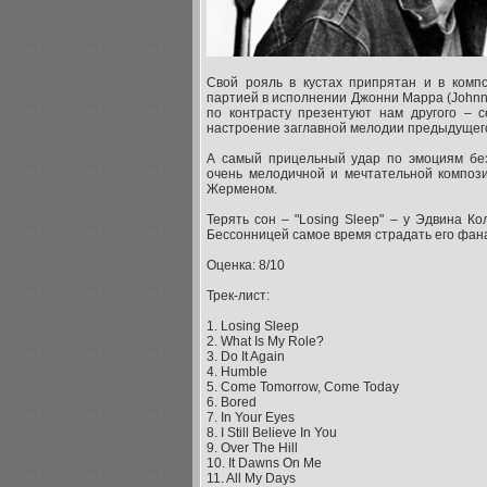
Свой рояль в кустах припрятан и в комп
партией в исполнении Джонни Марра (Johnny M
по контрасту презентуют нам другого – с
настроение заглавной мелодии предыдущего
А самый прицельный удар по эмоциям бе
очень мелодичной и мечтательной композиц
Жерменом.
Терять сон – "Losing Sleep" – у Эдвина К
Бессонницей самое время страдать его фана
Оценка: 8/10
Трек-лист:
1. Losing Sleep
2. What Is My Role?
3. Do It Again
4. Humble
5. Come Tomorrow, Come Today
6. Bored
7. In Your Eyes
8. I Still Believe In You
9. Over The Hill
10. It Dawns On Me
11. All My Days