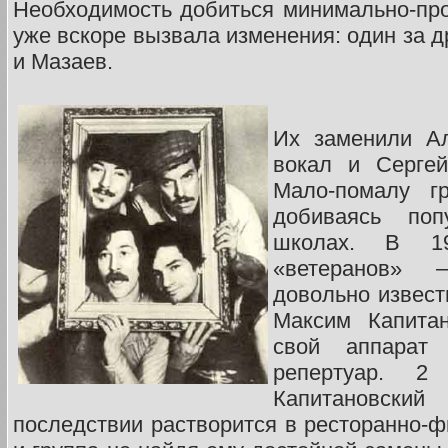
Необходимость добиться минимально-пр
уже вскоре вызвала изменения: один за 
и Мазаев.
Их заменили Ал
вокал и Серге
Мало-помалу гр
добиваясь поп
школах. В 19
«ветеранов» 
довольно извес
Максим Капита
свой аппарат
репертуар. 2
Капитановск
последствии растворится в ресторанно-ф