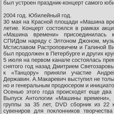
был устроен праздник-концерт самого юби
2004 год. Юбилейный год.
30 мая на Красной площади «Машина вре
летие. Концерт состоялся в рамках ак
«Машина времени» присоединилась
СПИДом наряду с Элтоном Джоном, музы
Мстиславом Растроповичем и Галиной В
был продолжен в Петербурге и других кр
5 июля на первом канале состоялась пре
снятого год назад Дмитрием Светозаровы
к «Танцору» приняли участие Андр
Державин. А.Макаревич выступил не толь
но и генеральным продюсером и инициат
Осенью этого года происходят еще два
Выпуск Антологии «Машины времени», 
группы за 35 лет, DVD сборник из 22 
сувениров для поклонников творчества