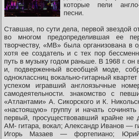
которые пели англо
песни.
Ставшая, по сути дела, первой звездой о
во многом предопределившая ее пер
творчеству, «МВ» была организована в о
хотя ее создатель и с тех пор бессме
путь в музыку годом раньше. В 1968 г. о
и, подверженный всеобщей моде, собр
одноклассниц вокально-гитарный квартет
успехом игравший англоязычные номе
самодеятельности. знакомство с певш
«Атлантами» А. Сикорского и К. Никольс
«настоящую» группу и начать сочинять
первый, просуществовавший крайне не 
АМ- гитара, вокал; Александр Иванов — г
Игорь Мазаев — фортепиано; Юри