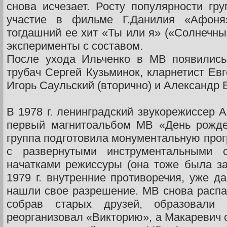
снова исчезает. Росту популярности гр
участие в фильме Г.Данилия «Афоня
тогдашний ее хит «Ты или я» («Солнечны
эксперименты с составом.
После ухода Ильченко в МВ появились
трубач Сергей Кузьминок, кларнетист Ев
Игорь Саульский (вторично) и Александр 
В 1978 г. ленинградский звукорежиссер 
первый магнитоальбом МВ «День рожде
группа подготовила монументальную про
с развернутыми инструментальными 
начатками режиссуры (она тоже была за
1979 г. внутренние противоречия, уже д
нашли свое разрешение. МВ снова распал
собрав старых друзей, образовали 
реорганизовал «Викторию», а Макаревич 