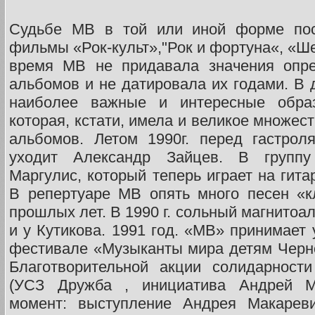
Судьбе МВ в той или иной форме по
фильмы «Рок-культ»,"Рок и фортуна«, «Ше
время МВ не придавала значения опре
альбомов и не датировала их годами. В
наиболее важные и интересные образ
которая, кстати, имела и великое множес
альбомов. Летом 1990г. перед гастро
уходит Александр Зайцев. В группу
Маргулис, который теперь играет на гита
В репертуаре МВ опять много песен «к
прошлых лет. В 1990 г. сольный магнитоа
и у Кутикова. 1991 год. «МВ» принимает
фестивале «Музыканты мира детям Черно
Благотворительной акции солидарност
(УСЗ Дружба , инициатива Андрей Ма
момент: выступление Андрея Макареви