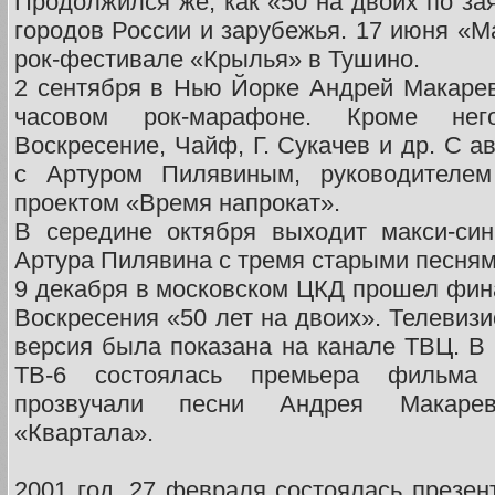
Продолжился же, как «50 на двоих по за
городов России и зарубежья. 17 июня «М
рок-фестивале «Крылья» в Тушино.
2 сентября в Нью Йорке Андрей Макарев
часовом рок-марафоне. Кроме нег
Воскресение, Чайф, Г. Сукачев и др. С а
с Артуром Пилявиным, руководителем
проектом «Время напрокат».
В середине октября выходит макси-си
Артура Пилявина с тремя старыми песня
9 декабря в московском ЦКД прошел фин
Воскресения «50 лет на двоих». Телевизи
версия была показана на канале ТВЦ. В
ТВ-6 состоялась премьера фильма
прозвучали песни Андрея Макаре
«Квартала».
2001 год. 27 февраля состоялась презен