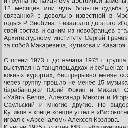
и группа не найдя ему достойной замены
12 месяцев или чуть больше судьба у
связанной с довольно известной в Мос
годы» Р. Знобина. Незадолго до этого «
свой состав и одним из новобранцев ста
Архитектурному институту Сергей Грачев
за собой Макаревича, Кутикова и Кавагоэ.
С осени 1973 г. до начала 1975 г. групп
выступая на танцплощадках и сейшенах, и
южных курортах, беспрерывно меняя сос
через группу прошло не менее 15 музыка
барабанщики Юрий Фокин и Михаил Со
«Уайт» Белов, Александр Микоян и Игорь
Саульский и многие другие. Не выдер
Кутиков в конце концов ушел в «Високосн
играл с «Арсеналом» Алексея Козлова.
К весне 1975 г. состав МВ стабилизирова