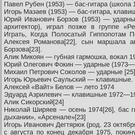
Павел Рубен (1953) — бас-гитара (школа 
Игорь Мазаев (1953) — бас-гитара, кла
Юрий Иванович Борзов (1953) — ударны
архитектор), играл позже в группе «Р
Играть, Когда Полосатый Гиппопотам П
Алексея Романова[22], сын маршала а
Борзова[23].
Алик Микоян — губная гармошка, вокал 1
Юрий Олегович Фокин — ударные (1973—
Михаил Петрович Соколов — ударные [25
Игорь Юрьевич Саульский — клавишные.
Алексей «Вайт» Белов — лето 1974
Эдуард Азрилевич — клавишные 1972—19
Алик Сикорский[24]
Николай Ширяев — осень 1974[26], бас г
дыхании», «Арсенале»[23]
Игорь Иванович Дегтярюк (род. 23 октябр
с августа по конец декабря 1975, поки