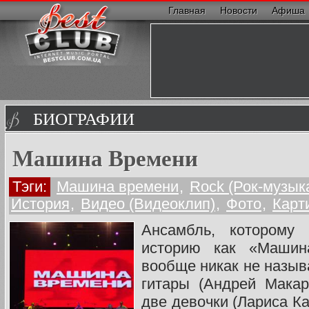
Главная
Новости
Афиша
БИОГРАФИИ
Машина Времени
Тэги:
Машина времени
,
Rock (Рок-музык
История
,
Видео (Видеоклип)
,
Фото
,
Карт
Ансамбль, которому
историю как «Машин
вообще никак не называ
гитары (Андрей Мака
две девочки (Лариса К