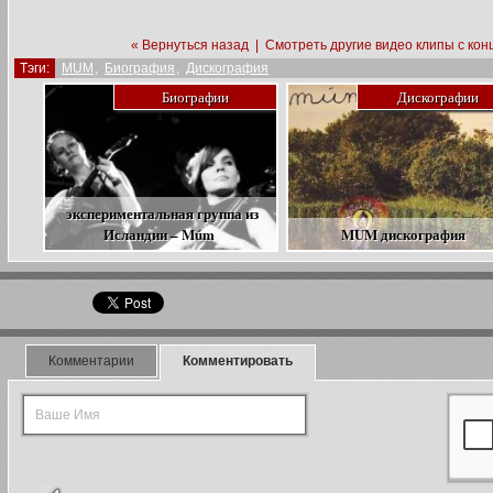
« Вернуться назад
|
Смотреть другие видео клипы с кон
Тэги:
MUM
,
Биография
,
Дискография
Биографии
Дискографии
экспериментальная группа из
Исландии – Múm
MUM дискография
Комментарии
Комментировать