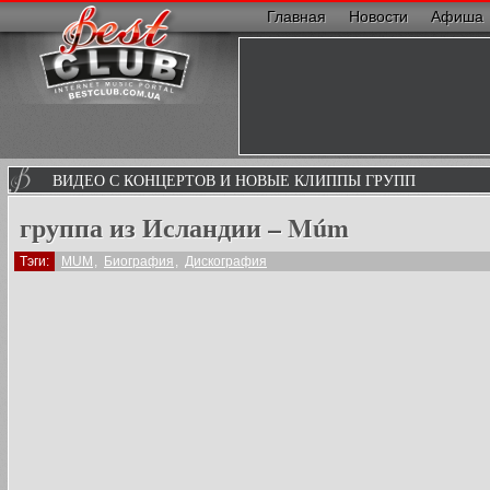
Главная
Новости
Афиша
ВИДЕО С КОНЦЕРТОВ И НОВЫЕ КЛИППЫ ГРУПП
группа из Исландии – Múm
Тэги:
MUM
,
Биография
,
Дискография