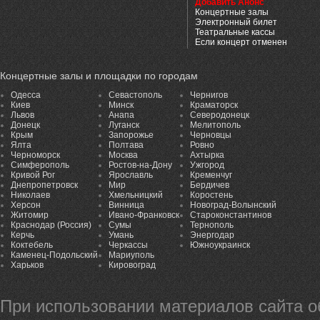
Добавить Анонс
Концертные залы
Электронный билет
Театральные кассы
Если концерт отменен
Концертные залы и площадки по городам
Одесса
Севастополь
Чернигов
Киев
Минск
Краматорск
Львов
Анапа
Северодонецк
Донецк
Луганск
Мелитополь
Крым
Запорожье
Черновцы
Ялта
Полтава
Ровно
Черноморск
Москва
Ахтырка
Симферополь
Ростов-на-Дону
Ужгород
Кривой Рог
Ярославль
Кременчуг
Днепропетровск
Мир
Бердичев
Николаев
Хмельницкий
Коростень
Херсон
Винница
Новоград-Волынский
Житомир
Ивано-Франковск
Староконстантинов
Краснодар (Россия)
Сумы
Тернополь
Керчь
Умань
Энергодар
Коктебель
Черкассы
Южноукраинск
Каменец-Подольский
Мариуполь
Харьков
Кировоград
При использовании материалов сайта 