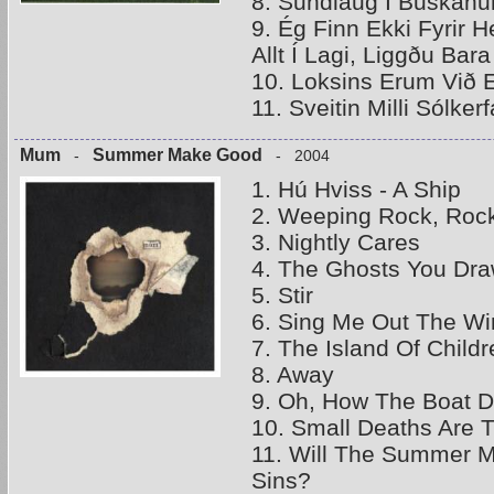
8. Sundlaug Í Buskan
9. Ég Finn Ekki Fyrir 
Allt Í Lagi, Liggðu Bara
10. Loksins Erum Við 
11. Sveitin Milli Sólkerf
Mum
Summer Make Good
-
- 2004
1. Hú Hviss - A Ship
2. Weeping Rock, Roc
3. Nightly Cares
4. The Ghosts You Dr
5. Stir
6. Sing Me Out The W
7. The Island Of Childr
8. Away
9. Oh, How The Boat Dr
10. Small Deaths Are 
11. Will The Summer M
Sins?