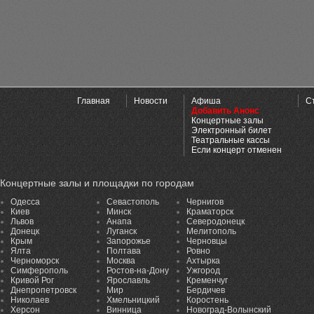
Главная
Новости
Афиша
С
Добавить Анонс
Концертные залы
Электронный билет
Театральные кассы
Если концерт отменен
Концертные залы и площадки по городам
Одесса
Севастополь
Чернигов
Киев
Минск
Краматорск
Львов
Анапа
Северодонецк
Донецк
Луганск
Мелитополь
Крым
Запорожье
Черновцы
Ялта
Полтава
Ровно
Черноморск
Москва
Ахтырка
Симферополь
Ростов-на-Дону
Ужгород
Кривой Рог
Ярославль
Кременчуг
Днепропетровск
Мир
Бердичев
Николаев
Хмельницкий
Коростень
Херсон
Винница
Новоград-Волынский