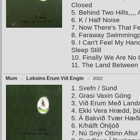
Closed
5. Behind Two Hills,,,
6. K / Half Noise
7. Now There's That F
8. Faraway Swimmingp
9. I Can't Feel My Hand
Sleep Still
10. Finally We Are No
11. The Land Between
Mum
Loksins Erum Við Engin
-
- 2002
1. Svefn / Sund
2. Grasi Vaxin Göng
3. Við Erum Með Landa
4. Ekki Vera Hrædd, þ
5. Á Bakvið Tvær Hæði
6. K/hálft Óhljóð
7. Nú Snýr Óttinn Aftur