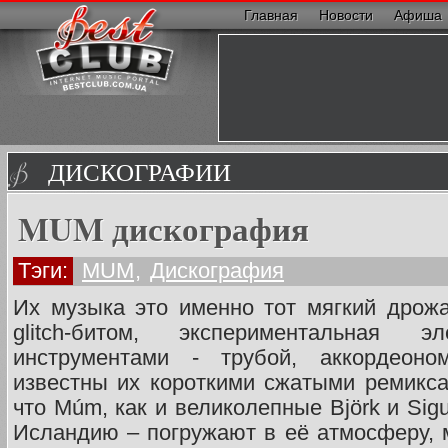
Главная
Новости
Афиша
ДИСКОГРАФИИ
MUM дискография
Тэги:
MUM
,
Дискография
Их музыка это именно тот мягкий дрож
glitch-битом, экспериментальная
инструментами - трубой, аккордеоно
известны их короткими сжатыми ремикса
что Múm, как и великолепные Björk и Sig
Исландию – погружают в её атмосферу, м