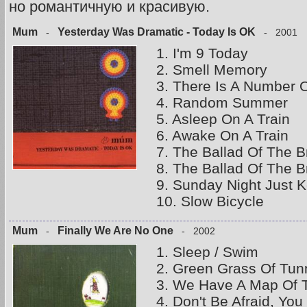
но романтичную и красивую.
Mum
Yesterday Was Dramatic - Today Is OK
-
- 2001
1. I'm 9 Today
2. Smell Memory
3. There Is A Number 
4. Random Summer
5. Asleep On A Train
6. Awake On A Train
7. The Ballad Of The B
8. The Ballad Of The B
9. Sunday Night Just 
10. Slow Bicycle
Mum
Finally We Are No One
-
- 2002
1. Sleep / Swim
2. Green Grass Of Tun
3. We Have A Map Of 
4. Don't Be Afraid, Yo