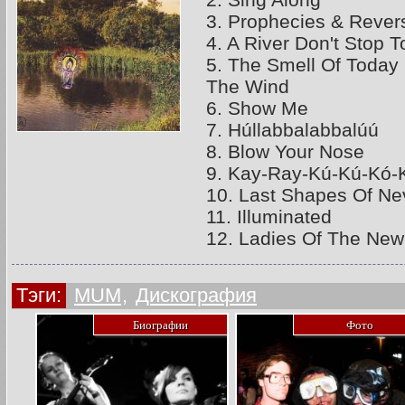
3. Prophecies & Reve
4. A River Don't Stop 
5. The Smell Of Today 
The Wind
6. Show Me
7. Húllabbalabbalúú
8. Blow Your Nose
9. Kay-Ray-Kú-Kú-Kó-
10. Last Shapes Of Ne
11. Illuminated
12. Ladies Of The New
Тэги:
MUM
,
Дискография
Биографии
Фото