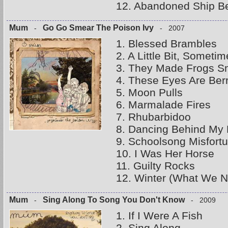
12. Abandoned Ship Be
Mum
Go Go Smear The Poison Ivy
-
- 2007
1. Blessed Brambles
2. A Little Bit, Someti
3. They Made Frogs Sm
4. These Eyes Are Berr
5. Moon Pulls
6. Marmalade Fires
7. Rhubarbidoo
8. Dancing Behind My 
9. Schoolsong Misfort
10. I Was Her Horse
11. Guilty Rocks
12. Winter (What We Ne
Mum
Sing Along To Song You Don't Know
-
- 2009
1. If I Were A Fish
2. Sing Along