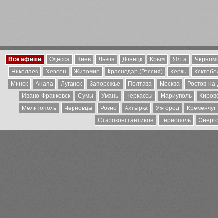
Все афиши
Одесса
Киев
Львов
Донецк
Крым
Ялта
Черномо
Николаев
Херсон
Житомир
Краснодар (Россия)
Керчь
Коктебе
Минск
Анапа
Луганск
Запорожье
Полтава
Москва
Ростов-на
Ивано-Франковск
Сумы
Умань
Черкассы
Мариуполь
Киров
Мелитополь
Черновцы
Ровно
Ахтырка
Ужгород
Кременчуг
Староконстантинов
Тернополь
Энерг