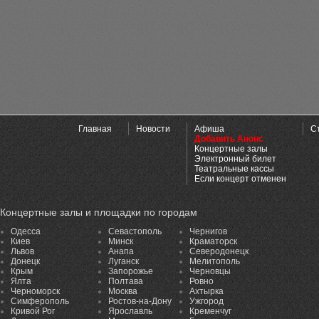
Главная
Новости
Афиша
С
Добавить Анонс
Концертные залы
Электронный билет
Театральные кассы
Если концерт отменен
Концертные залы и площадки по городам
Одесса
Севастополь
Чернигов
Киев
Минск
Краматорск
Львов
Анапа
Северодонецк
Донецк
Луганск
Мелитополь
Крым
Запорожье
Черновцы
Ялта
Полтава
Ровно
Черноморск
Москва
Ахтырка
Симферополь
Ростов-на-Дону
Ужгород
Кривой Рог
Ярославль
Кременчуг