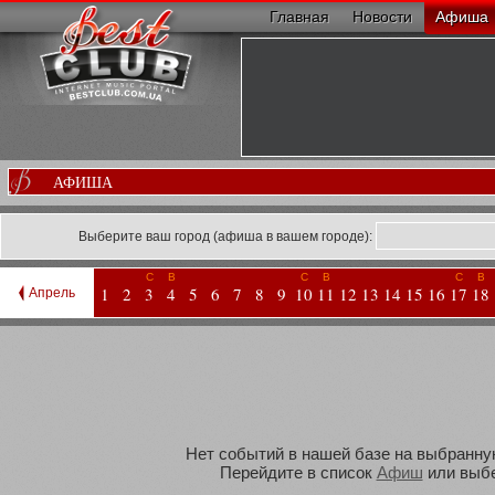
Главная
Новости
Афиша
АФИША
Выберите ваш город (афиша в вашем городе):
С
В
С
В
С
В
1
2
3
4
5
6
7
8
9
10
11
12
13
14
15
16
17
18
Апрель
Нет событий в нашей базе на выбранную
Перейдите в список
Афиш
или выбе