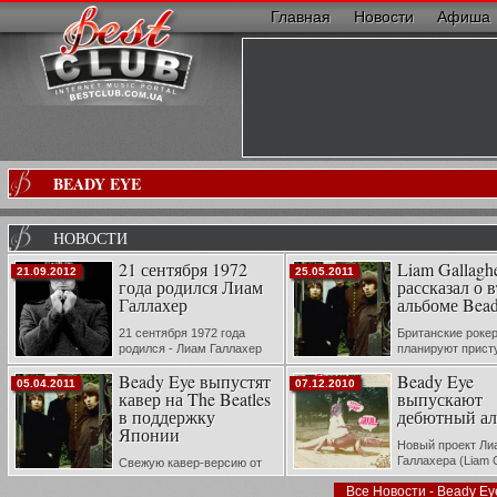
Главная
Новости
Афиша
BEADY EYE
НОВОСТИ
21 сентября 1972
Liam Gallagh
21.09.2012
25.05.2011
года родился Лиам
рассказал о 
Галлахер
альбоме Bea
21 сентября 1972 года
Британские роке
родился - Лиам Галлахер
планируют прист
(британский музыкант,
записи нового ал
Beady Eye выпустят
Beady Eye
наибольшую известность получивший как
феврале и выпустить диск летом 20
05.04.2011
07.12.2010
кавер на The Beatles
выпускают
вокалист группы Oasis; с 2009 года —
фронтмен Beady Eye.)
в поддержку
дебютный а
Японии
Новый проект Ли
Галлахера (Liam G
Свежую кавер-версию от
группа Beady Eye
новой команды Лиэма Галлахера можно
Все Новости - Beady Ey
объявила название, треклист и дат
послушать у нас. В минувшее воскресенье,