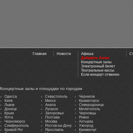
Главная
Новости
Афиша
С
Добавить Анонс
Концертные залы
Электронный билет
Театральные кассы
Если концерт отменен
Концертные залы и площадки по городам
Одесса
Севастополь
Чернигов
Киев
Минск
Краматорск
Львов
Анапа
Северодонецк
Донецк
Луганск
Мелитополь
Крым
Запорожье
Черновцы
Ялта
Полтава
Ровно
Черноморск
Москва
Ахтырка
Симферополь
Ростов-на-Дону
Ужгород
Кривой Рог
Ярославль
Кременчуг