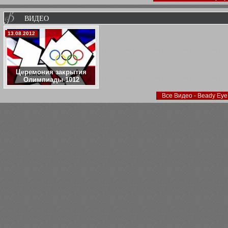
своей дебютной студийной пластин
3 апреля, известные музыканты провели
благотворительный концерт в Лондоне в
ВИДЕО
поддержку Японии.
13.08.2012
Церемония закрытия
Олимпиады 1012
Все Видео - Beady Eye